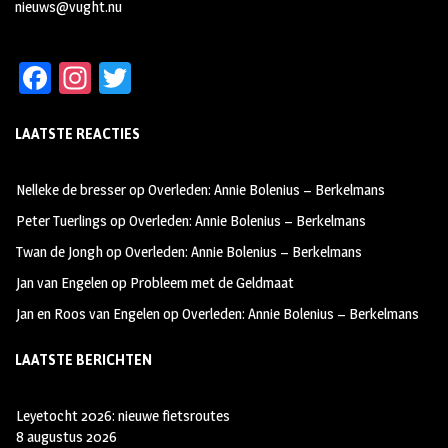
nieuws@vught.nu
Fa
In
T
ce
st
wi
LAATSTE REACTIES
b
ag
tt
oo
ra
er
Nelleke de bresser
op
Overleden: Annie Bolenius – Berkelmans
k
m
Peter Tuerlings
op
Overleden: Annie Bolenius – Berkelmans
Twan de Jongh
op
Overleden: Annie Bolenius – Berkelmans
Jan van Engelen
op
Probleem met de Geldmaat
Jan en Roos van Engelen
op
Overleden: Annie Bolenius – Berkelmans
LAATSTE BERICHTEN
Leyetocht 2026: nieuwe fietsroutes
8 augustus 2026