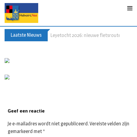
S
k
i
p
t
Laatste Nieuws
60+ en nog zin om te voetballen? Kom Wal
o
c
o
n
t
e
n
t
Geef een reactie
Je e-mailadres wordt niet gepubliceerd.
Vereiste velden zijn
gemarkeerd met
*