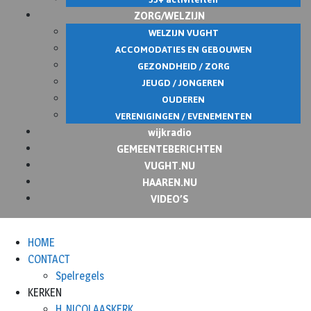
ZORG/WELZIJN
WELZIJN VUGHT
ACCOMODATIES EN GEBOUWEN
GEZONDHEID / ZORG
JEUGD / JONGEREN
OUDEREN
VERENIGINGEN / EVENEMENTEN
wijkradio
GEMEENTEBERICHTEN
VUGHT.NU
HAAREN.NU
VIDEO’S
HOME
CONTACT
Spelregels
KERKEN
H. NICOLAASKERK