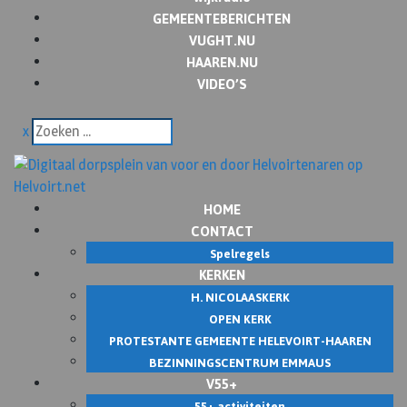
GEMEENTEBERICHTEN
VUGHT.NU
HAAREN.NU
VIDEO’S
x
HOME
CONTACT
Spelregels
KERKEN
H. NICOLAASKERK
OPEN KERK
PROTESTANTE GEMEENTE HELEVOIRT-HAAREN
BEZINNINGSCENTRUM EMMAUS
V55+
55+ activiteiten