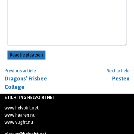
Previous article
Next article
Dragons’ Frisbee
Pesten
College
STICHTING HELVOIRTNET
www.helvoirt.net
www.haaren.nu
www.vught.nu