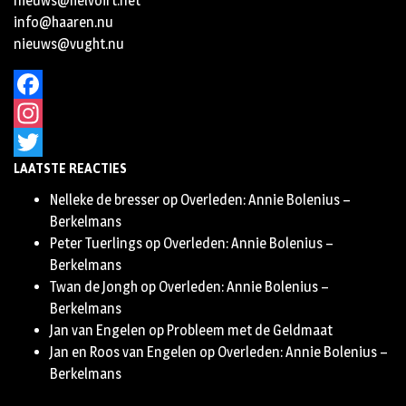
nieuws@helvoirt.net
info@haaren.nu
nieuws@vught.nu
Facebook
Instagram
LAATSTE REACTIES
Twitter
Nelleke de bresser
op
Overleden: Annie Bolenius –
Berkelmans
Peter Tuerlings
op
Overleden: Annie Bolenius –
Berkelmans
Twan de Jongh
op
Overleden: Annie Bolenius –
Berkelmans
Jan van Engelen
op
Probleem met de Geldmaat
Jan en Roos van Engelen
op
Overleden: Annie Bolenius –
Berkelmans