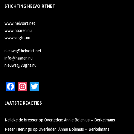
STICHTING HELVOIRTNET
www.helvoirt.net
www.haaren.nu
www.vught.nu
nieuws@helvoirt.net
info@haaren.nu
nieuws@vught.nu
Fa
In
T
ce
st
wi
LAATSTE REACTIES
b
ag
tt
oo
ra
er
Nelleke de bresser
op
Overleden: Annie Bolenius – Berkelmans
k
m
Peter Tuerlings
op
Overleden: Annie Bolenius – Berkelmans