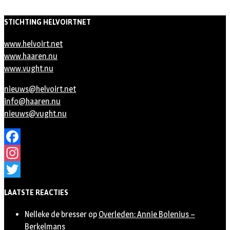
STICHTING HELVOIRTNET
www.helvoirt.net
www.haaren.nu
www.vught.nu
nieuws@helvoirt.net
info@haaren.nu
nieuws@vught.nu
Facebook
Instagram
Twitter
LAATSTE REACTIES
Nelleke de bresser
op
Overleden: Annie Bolenius –
Berkelmans