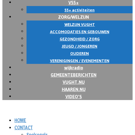
V55+
55+ activiteiten
ZORG/WELZIJN
WELZIJN VUGHT
ACCOMODATIES EN GEBOUWEN
GEZONDHEID / ZORG
JEUGD / JONGEREN
OUDEREN
VERENIGINGEN / EVENEMENTEN
wijkradio
GEMEENTEBERICHTEN
VUGHT.NU
HAAREN.NU
VIDEO’S
HOME
CONTACT
Spelregels