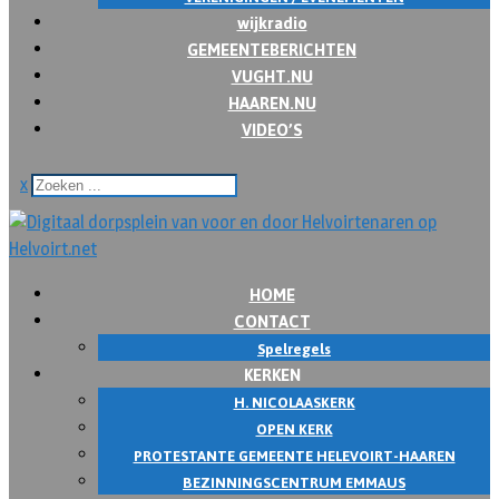
wijkradio
GEMEENTEBERICHTEN
VUGHT.NU
HAAREN.NU
VIDEO’S
x
HOME
CONTACT
Spelregels
KERKEN
H. NICOLAASKERK
OPEN KERK
PROTESTANTE GEMEENTE HELEVOIRT-HAAREN
BEZINNINGSCENTRUM EMMAUS