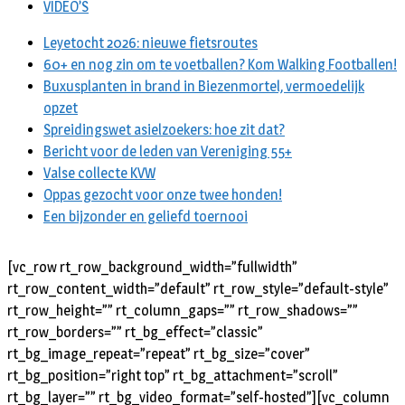
VIDEO’S
Leyetocht 2026: nieuwe fietsroutes
60+ en nog zin om te voetballen? Kom Walking Footballen!
Buxusplanten in brand in Biezenmortel, vermoedelijk
opzet
Spreidingswet asielzoekers: hoe zit dat?
Bericht voor de leden van Vereniging 55+
Valse collecte KVW
Oppas gezocht voor onze twee honden!
Een bijzonder en geliefd toernooi
[vc_row rt_row_background_width=”fullwidth”
rt_row_content_width=”default” rt_row_style=”default-style”
rt_row_height=”” rt_column_gaps=”” rt_row_shadows=””
rt_row_borders=”” rt_bg_effect=”classic”
rt_bg_image_repeat=”repeat” rt_bg_size=”cover”
rt_bg_position=”right top” rt_bg_attachment=”scroll”
rt_bg_layer=”” rt_bg_video_format=”self-hosted”][vc_column