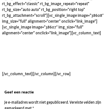
rt_bg_effect=”classic” rt_bg_image_repeat=”repeat”
rt_bg_size=”auto auto” rt_bg_position=”right top”
rt_bg_attachment=”scroll”][vc_single_image image=”38608″
img_size=”full” alignment=”center” onclick=”link_image”]
[vc_single_image image=”38607″ img_size=”full”
alignment=”center” onclick=”link_image”][vc_column_text]
[/vc_column_text][/vc_column][/vc_row]
Geef een reactie
Je e-mailadres wordt niet gepubliceerd.
Vereiste velden zijn
gemarkeerd met
*