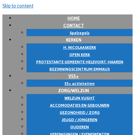
Skip to content
HOME
CONTACT
Spelregels
KERKEN
H. NICOLAASKERK
OPEN KERK
PROTESTANTE GEMEENTE HELEVOIRT-HAAREN
BEZINNINGSCENTRUM EMMAUS
V55+
55+ activiteiten
ZORG/WELZIJN
WELZIJN VUGHT
ACCOMODATIES EN GEBOUWEN
GEZONDHEID / ZORG
JEUGD / JONGEREN
OUDEREN
VERENIGINGEN / EVENEMENTEN