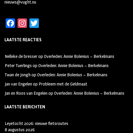
nieuws@vught.nu
Fa
In
T
ce
st
wi
LAATSTE REACTIES
b
ag
tt
oo
ra
er
Nelleke de bresser
op
Overleden: Annie Bolenius – Berkelmans
k
m
Peter Tuerlings
op
Overleden: Annie Bolenius – Berkelmans
Twan de Jongh
op
Overleden: Annie Bolenius – Berkelmans
Jan van Engelen
op
Probleem met de Geldmaat
Jan en Roos van Engelen
op
Overleden: Annie Bolenius – Berkelmans
LAATSTE BERICHTEN
Leyetocht 2026: nieuwe fietsroutes
8 augustus 2026