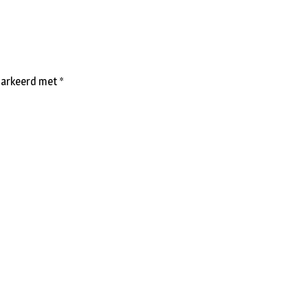
emarkeerd met
*