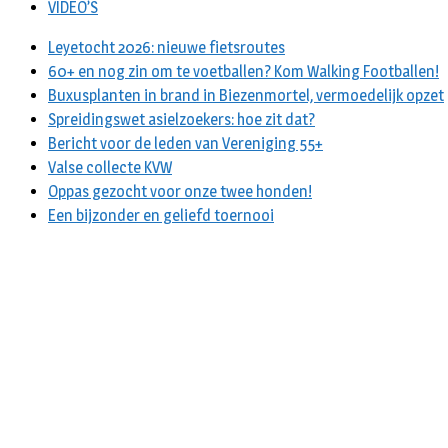
VIDEO’S
Leyetocht 2026: nieuwe fietsroutes
60+ en nog zin om te voetballen? Kom Walking Footballen!
Buxusplanten in brand in Biezenmortel, vermoedelijk opzet
Spreidingswet asielzoekers: hoe zit dat?
Bericht voor de leden van Vereniging 55+
Valse collecte KVW
Oppas gezocht voor onze twee honden!
Een bijzonder en geliefd toernooi