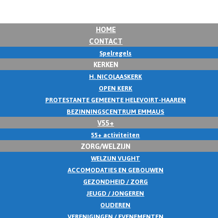
HOME
CONTACT
Spelregels
KERKEN
H. NICOLAASKERK
OPEN KERK
PROTESTANTE GEMEENTE HELEVOIRT-HAAREN
BEZINNINGSCENTRUM EMMAUS
V55+
55+ activiteiten
ZORG/WELZIJN
WELZIJN VUGHT
ACCOMODATIES EN GEBOUWEN
GEZONDHEID / ZORG
JEUGD / JONGEREN
OUDEREN
VERENIGINGEN / EVENEMENTEN