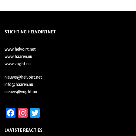
STICHTING HELVOIRTNET
www.helvoirt.net
www.haaren.nu
www.vught.nu
nieuws@helvoirt.net
info@haaren.nu
nieuws@vught.nu
Fa
In
T
ce
st
wi
LAATSTE REACTIES
b
ag
tt