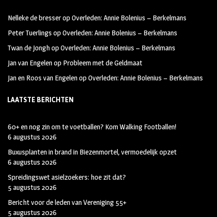
oo
ra
er
Nelleke de bresser
op
Overleden: Annie Bolenius – Berkelmans
k
m
Peter Tuerlings
op
Overleden: Annie Bolenius – Berkelmans
Twan de Jongh
op
Overleden: Annie Bolenius – Berkelmans
Jan van Engelen
op
Probleem met de Geldmaat
Jan en Roos van Engelen
op
Overleden: Annie Bolenius – Berkelmans
LAATSTE BERICHTEN
60+ en nog zin om te voetballen? Kom Walking Footballen!
6 augustus 2026
Buxusplanten in brand in Biezenmortel, vermoedelijk opzet
6 augustus 2026
Spreidingswet asielzoekers: hoe zit dat?
5 augustus 2026
Bericht voor de leden van Vereniging 55+
5 augustus 2026