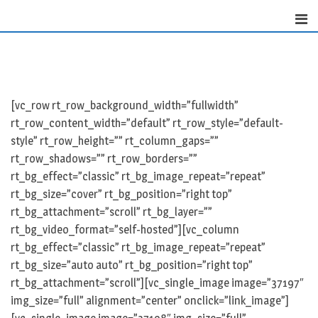
Skip
to
content
[vc_row rt_row_background_width=”fullwidth”
rt_row_content_width=”default” rt_row_style=”default-
style” rt_row_height=”” rt_column_gaps=””
rt_row_shadows=”” rt_row_borders=””
rt_bg_effect=”classic” rt_bg_image_repeat=”repeat”
rt_bg_size=”cover” rt_bg_position=”right top”
rt_bg_attachment=”scroll” rt_bg_layer=””
rt_bg_video_format=”self-hosted”][vc_column
rt_bg_effect=”classic” rt_bg_image_repeat=”repeat”
rt_bg_size=”auto auto” rt_bg_position=”right top”
rt_bg_attachment=”scroll”][vc_single_image image=”37197″
img_size=”full” alignment=”center” onclick=”link_image”]