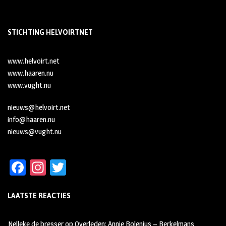
STICHTING HELVOIRTNET
www.helvoirt.net
www.haaren.nu
www.vught.nu
nieuws@helvoirt.net
info@haaren.nu
nieuws@vught.nu
Fa
In
T
ce
st
wi
LAATSTE REACTIES
b
ag
tt
oo
ra
er
Nelleke de bresser
op
Overleden: Annie Bolenius – Berkelmans