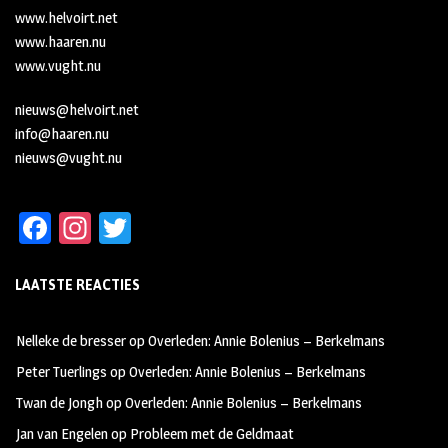
www.helvoirt.net
www.haaren.nu
www.vught.nu
nieuws@helvoirt.net
info@haaren.nu
nieuws@vught.nu
Fa
In
T
ce
st
wi
LAATSTE REACTIES
b
ag
tt
oo
ra
er
Nelleke de bresser
op
Overleden: Annie Bolenius – Berkelmans
k
m
Peter Tuerlings
op
Overleden: Annie Bolenius – Berkelmans
Twan de Jongh
op
Overleden: Annie Bolenius – Berkelmans
Jan van Engelen
op
Probleem met de Geldmaat