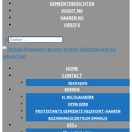
GEMEENTEBERICHTEN
VUGHT.NU
HAAREN.NU
VIDEO’S
x
HOME
CONTACT
Spelregels
KERKEN
H. NICOLAASKERK
OPEN KERK
PROTESTANTE GEMEENTE HELEVOIRT-HAAREN
BEZINNINGSCENTRUM EMMAUS
V55+