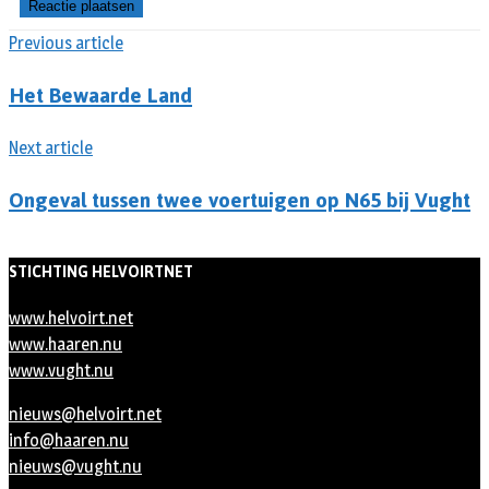
Previous article
Het Bewaarde Land
Next article
Ongeval tussen twee voertuigen op N65 bij Vught
STICHTING HELVOIRTNET
www.helvoirt.net
www.haaren.nu
www.vught.nu
nieuws@helvoirt.net
info@haaren.nu
nieuws@vught.nu