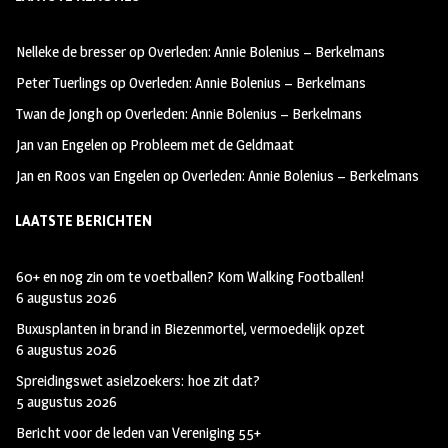
b
ag
tt
oo
ra
er
Nelleke de bresser
op
Overleden: Annie Bolenius – Berkelmans
k
m
Peter Tuerlings
op
Overleden: Annie Bolenius – Berkelmans
Twan de Jongh
op
Overleden: Annie Bolenius – Berkelmans
Jan van Engelen
op
Probleem met de Geldmaat
Jan en Roos van Engelen
op
Overleden: Annie Bolenius – Berkelmans
LAATSTE BERICHTEN
60+ en nog zin om te voetballen? Kom Walking Footballen!
6 augustus 2026
Buxusplanten in brand in Biezenmortel, vermoedelijk opzet
6 augustus 2026
Spreidingswet asielzoekers: hoe zit dat?
5 augustus 2026
Bericht voor de leden van Vereniging 55+