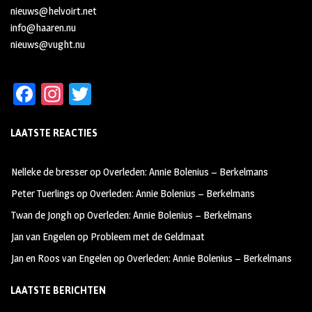
nieuws@helvoirt.net
info@haaren.nu
nieuws@vught.nu
Fa
In
T
ce
st
wi
LAATSTE REACTIES
b
ag
tt
oo
ra
er
Nelleke de bresser
op
Overleden: Annie Bolenius – Berkelmans
k
m
Peter Tuerlings
op
Overleden: Annie Bolenius – Berkelmans
Twan de Jongh
op
Overleden: Annie Bolenius – Berkelmans
Jan van Engelen
op
Probleem met de Geldmaat
Jan en Roos van Engelen
op
Overleden: Annie Bolenius – Berkelmans
LAATSTE BERICHTEN