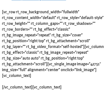
[vc_row rt_row_background_width=”fullwidth”
rt_row_content_width=”default” rt_row_style=”default-style”
rt_row_height=”” rt_column_gaps=”” rt_row_shadows=””
rt_row_borders=”” rt_bg_effect=”classic”
rt_bg_image_repeat=”repeat” rt_bg_size=”cover”
rt_bg_position=”right top” rt_bg_attachment=”scroll”
rt_bg_layer=”” rt_bg_video_format=”self-hosted”][vc_column
rt_bg_effect=”classic” rt_bg_image_repeat=”repeat”
rt_bg_size=”auto auto” rt_bg_position=”right top”
rt_bg_attachment=”scroll”][vc_single_image image=”42751″
img_size=”full” alignment=”center” onclick=”link_image”]
[vc_column_text]
[/vc_column_text][vc_column_text]