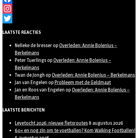
Facebook
Instagram
Twitter
LAATSTE REACTIES
Nelleke de bresser
op
Overleden: Annie Bolenius –
Berkelmans
Peter Tuerlings
op
Overleden: Annie Bolenius –
Berkelmans
Twan de Jongh
op
Overleden: Annie Bolenius – Berkelmans
Jan van Engelen
op
Probleem met de Geldmaat
Jan en Roos van Engelen
op
Overleden: Annie Bolenius –
Berkelmans
LAATSTE BERICHTEN
Leyetocht 2026: nieuwe fietsroutes
8 augustus 2026
60+ en nog zin om te voetballen? Kom Walking Footballen!
6 augustus 2026