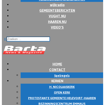
wijkradio
GEMEENTEBERICHTEN
VUGHT.NU
HAAREN.NU
VIDEO’S
x
HOME
CONTACT
Spelregels
KERKEN
H. NICOLAASKERK
OPEN KERK
PROTESTANTE GEMEENTE HELEVOIRT-HAAREN
BEZINNINGSCENTRUM EMMAUS