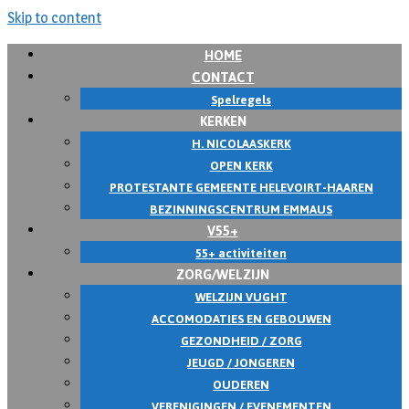
Skip to content
HOME
CONTACT
Spelregels
KERKEN
H. NICOLAASKERK
OPEN KERK
PROTESTANTE GEMEENTE HELEVOIRT-HAAREN
BEZINNINGSCENTRUM EMMAUS
V55+
55+ activiteiten
ZORG/WELZIJN
WELZIJN VUGHT
ACCOMODATIES EN GEBOUWEN
GEZONDHEID / ZORG
JEUGD / JONGEREN
OUDEREN
VERENIGINGEN / EVENEMENTEN