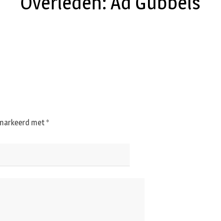
Overleden: Ad Gubbels
gemarkeerd met
*