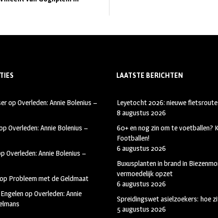
TIES
LAATSTE BERICHTEN
ser
op
Overleden: Annie Bolenius –
Leyetocht 2026: nieuwe fietsroute
8 augustus 2026
op
Overleden: Annie Bolenius –
60+ en nog zin om te voetballen?
Footballen!
6 augustus 2026
op
Overleden: Annie Bolenius –
Buxusplanten in brand in Biezenmor
vermoedelijk opzet
op
Probleem met de Geldmaat
6 augustus 2026
 Engelen
op
Overleden: Annie
Spreidingswet asielzoekers: hoe zi
kelmans
5 augustus 2026