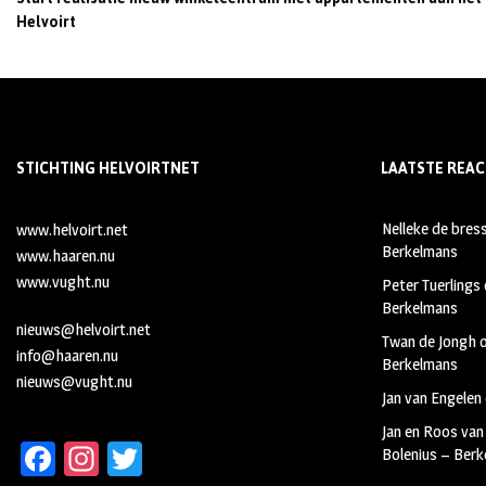
Helvoirt
STICHTING HELVOIRTNET
LAATSTE REAC
Nelleke de bres
www.helvoirt.net
Berkelmans
www.haaren.nu
www.vught.nu
Peter Tuerlings
Berkelmans
nieuws@helvoirt.net
Twan de Jongh
info@haaren.nu
Berkelmans
nieuws@vught.nu
Jan van Engelen
Jan en Roos van
Fa
In
T
Bolenius – Ber