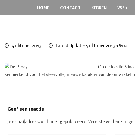
S
HOME
CONTACT
KERKEN
V55+
k
i
p
t
o
4 oktober 2013
Latest Update: 4 oktober 2013 16:02
c
o
n
Op de locatie Vinc
t
kenmerkend voor het sfeervolle, nieuwe karakter van de ontwikkelin
e
n
t
Geef een reactie
Je e-mailadres wordt niet gepubliceerd.
Vereiste velden zijn 