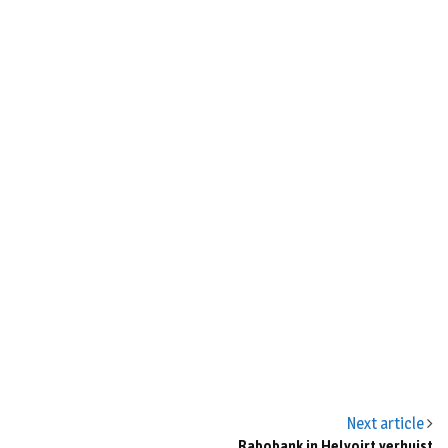
n
Next article
Rabobank in Helvoirt verhuist