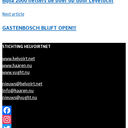
Bijna 2000 fietsers de boer op door Leyetocht
Next article
GASTENBOSCH BLIJFT OPEN!!!
STICHTING HELVOIRTNET
www.helvoirt.net
www.haaren.nu
www.vught.nu
nieuws@helvoirt.net
info@haaren.nu
nieuws@vught.nu
Facebook