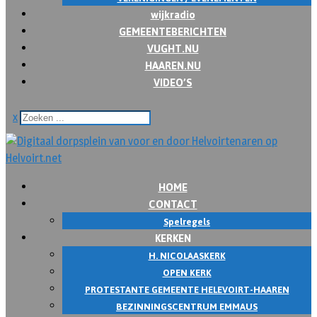
wijkradio
GEMEENTEBERICHTEN
VUGHT.NU
HAAREN.NU
VIDEO’S
x
HOME
CONTACT
Spelregels
KERKEN
H. NICOLAASKERK
OPEN KERK
PROTESTANTE GEMEENTE HELEVOIRT-HAAREN
BEZINNINGSCENTRUM EMMAUS