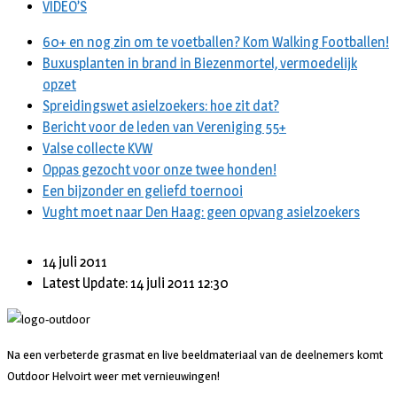
VIDEO’S
60+ en nog zin om te voetballen? Kom Walking Footballen!
Buxusplanten in brand in Biezenmortel, vermoedelijk
opzet
Spreidingswet asielzoekers: hoe zit dat?
Bericht voor de leden van Vereniging 55+
Valse collecte KVW
Oppas gezocht voor onze twee honden!
Een bijzonder en geliefd toernooi
Vught moet naar Den Haag: geen opvang asielzoekers
14 juli 2011
Latest Update: 14 juli 2011 12:30
Na een verbeterde grasmat en live beeldmateriaal van de deelnemers komt
Outdoor Helvoirt weer met vernieuwingen!