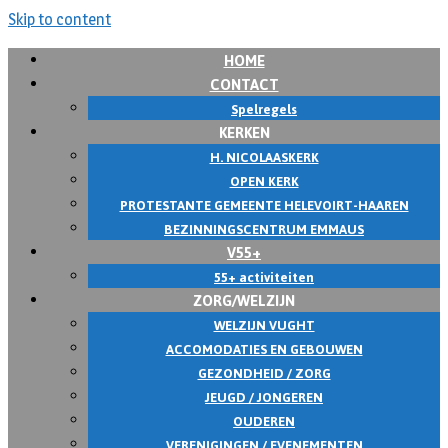
Skip to content
HOME
CONTACT
Spelregels
KERKEN
H. NICOLAASKERK
OPEN KERK
PROTESTANTE GEMEENTE HELEVOIRT-HAAREN
BEZINNINGSCENTRUM EMMAUS
V55+
55+ activiteiten
ZORG/WELZIJN
WELZIJN VUGHT
ACCOMODATIES EN GEBOUWEN
GEZONDHEID / ZORG
JEUGD / JONGEREN
OUDEREN
VERENIGINGEN / EVENEMENTEN