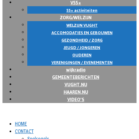
V55+
55+ activiteiten
ZORG/WELZIJN
WELZIJN VUGHT
ACCOMODATIES EN GEBOUWEN
GEZONDHEID / ZORG
JEUGD / JONGEREN
OUDEREN
VERENIGINGEN / EVENEMENTEN
wijkradio
GEMEENTEBERICHTEN
VUGHT.NU
HAAREN.NU
VIDEO’S
HOME
CONTACT
Spelregels