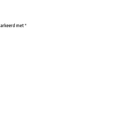
emarkeerd met
*