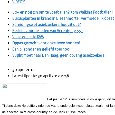
VIDEO’S
60+ en nog zin om te voetballen? Kom Walking Footballen!
Buxusplanten in brand in Biezenmortel, vermoedelijk opzet
Spreidingswet asielzoekers: hoe zit dat?
Bericht voor de leden van Vereniging 55+
Valse collecte KVW
Oppas gezocht voor onze twee honden!
Een bijzonder en geliefd toernooi
Vught moet naar Den Haag: geen opvang asielzoekers
30 april 2012
Latest Update: 30 april 2012 21:48
Het jaar 2012 is inmiddels in volle gang, dit 
Tijdens deze 4e editie vinden de vaste onderdelen weer plaats zoals het lan
de spectaculaire cross-country en de Jack Russel races..