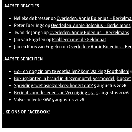
Twitter
LAATSTE REACTIES
Nelleke de bresser
op
Overleden: Annie Bolenius – Berkelma
Peter Tuerlings
op
Overleden: Annie Bolenius – Berkelmans
Twan de Jongh
op
Overleden: Annie Bolenius – Berkelmans
Jan van Engelen
op
Probleem met de Geldmaat
Jan en Roos van Engelen
op
Overleden: Annie Bolenius – Be
LAATSTE BERICHTEN
60+ en nog zin om te voetballen? Kom Walking Footballen!
Buxusplanten in brand in Biezenmortel, vermoedelijk opzet
Spreidingswet asielzoekers: hoe zit dat?
5 augustus 2026
Bericht voor de leden van Vereniging 55+
5 augustus 2026
Valse collecte KVW
5 augustus 2026
LIKE ONS OP FACEBOOK!