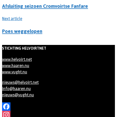
Afsluiting seizoen Cromvoirtse Fanfare
Next article
Poes weggelopen
STICHTING HELVOIRTNET
www.helvoirt.net
www.haaren.nu
www.vught.nu
nieuws@helvoirt.net
info@haaren.nu
nieuws@vught.nu
Facebook