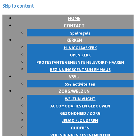
Skip to content
HOME
CONTACT
Spelregels
KERKEN
H. NICOLAASKERK
OPEN KERK
PROTESTANTE GEMEENTE HELEVOIRT-HAAREN
BEZINNINGSCENTRUM EMMAUS
V55+
55+ activiteiten
ZORG/WELZIJN
WELZIJN VUGHT
ACCOMODATIES EN GEBOUWEN
GEZONDHEID / ZORG
JEUGD / JONGEREN
OUDEREN
VERENIGINGEN / EVENEMENTEN