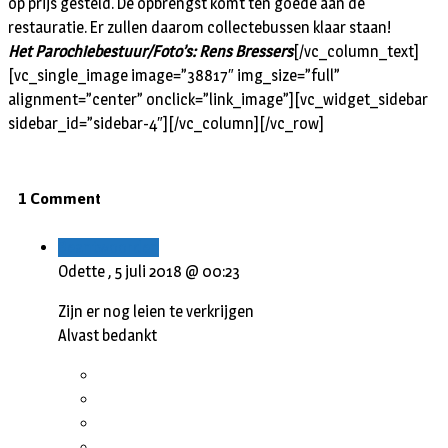
op prijs gesteld. De opbrengst komt ten goede aan de
restauratie. Er zullen daarom collectebussen klaar staan!
Het Parochiebestuur/Foto’s: Rens Bressers
[/vc_column_text]
[vc_single_image image=”38817″ img_size=”full”
alignment=”center” onclick=”link_image”][vc_widget_sidebar
sidebar_id=”sidebar-4″][/vc_column][/vc_row]
1 Comment
Beantwoorden
Odette ,
5 juli 2018 @ 00:23
Zijn er nog leien te verkrijgen
Alvast bedankt