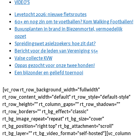
VIDEO’S
Leyetocht 2026: nieuwe fietsroutes
60+ en nog zin om te voetballen? Kom Walking Footballen!
Buxusplanten in brand in Biezenmortel, vermoedelijk
opzet
Spreidingswet asielzoekers: hoe zit dat?
Bericht voor de leden van Vereniging 55+
Valse collecte KVW
Oppas gezocht voor onze twee honden!
Een bijzonder en geliefd toernooi
[vc_row rt_row_background_width=”fullwidth”
rt_row_content_width=”default” rt_row_style=”default-style”
rt_row_height=”” rt_column_gaps=”” rt_row_shadows=””
rt_row_borders=”” rt_bg_effect=”classic”
rt_bg_image_repeat=”repeat” rt_bg_size=”cover”
rt_bg_position=”right top” rt_bg_attachment=”scroll”
rt_bg_layer=”” rt_bg_video_format=”self-hosted”][vc_column