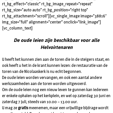
rt_bg_effect=”classic” rt_bg_image_repeat=”repeat”
rt_bg_size=”auto auto” rt_bg_position=”right top”
rt_bg_attachment=”scroll”][vc_single_image image=”38816″
img_size=”full” alignment=”center” onclick=”link_image”]
[vc_column_text]
De oude leien zijn beschikbaar voor alle
Helvoirtenaren
U heeft het kunnen zien aan de toren die in de steigers staat, en
ook heeft u het in de krant kunnen lezen: de restauratie van de
toren van de Nicolaaskerk is nu echt begonnen.
De oude leien worden vervangen, en ook een aantal andere
werkzaamheden aan de toren worden uitgevoerd.
Om de oude leien nog een nieuw leven te gunnen kan iedereen
er enkele ophalen op het kerkplein, en wel op zaterdag 30 juni en
zaterdag 7 juli, steeds van 10.00 – 13.00 uur.
U mag ze
gratis
meenemen, maar een vrijwillige bijdrage wordt