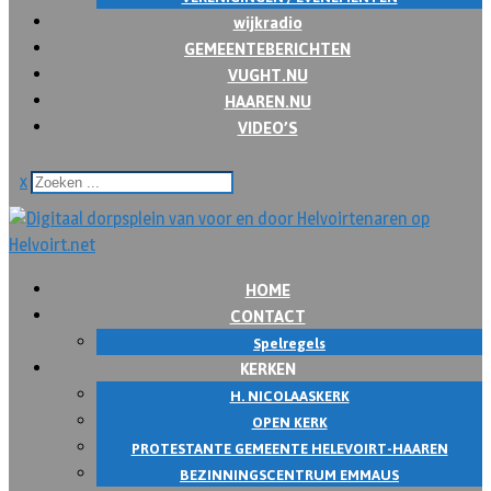
wijkradio
GEMEENTEBERICHTEN
VUGHT.NU
HAAREN.NU
VIDEO’S
x
HOME
CONTACT
Spelregels
KERKEN
H. NICOLAASKERK
OPEN KERK
PROTESTANTE GEMEENTE HELEVOIRT-HAAREN
BEZINNINGSCENTRUM EMMAUS