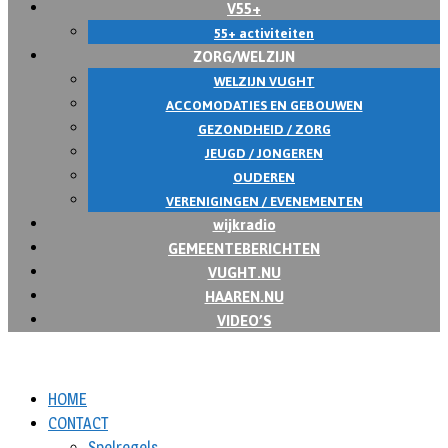
V55+
55+ activiteiten
ZORG/WELZIJN
WELZIJN VUGHT
ACCOMODATIES EN GEBOUWEN
GEZONDHEID / ZORG
JEUGD / JONGEREN
OUDEREN
VERENIGINGEN / EVENEMENTEN
wijkradio
GEMEENTEBERICHTEN
VUGHT.NU
HAAREN.NU
VIDEO’S
HOME
CONTACT
Spelregels