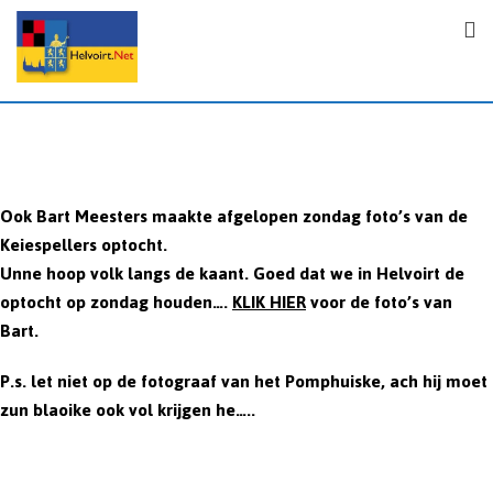
S
k
i
p
t
o
c
o
Ook Bart Meesters maakte afgelopen zondag foto’s van de
n
Keiespellers optocht.
t
Unne hoop volk langs de kaant. Goed dat we in Helvoirt de
e
optocht op zondag houden….
KLIK HIER
voor de foto’s van
n
Bart.
t
P.s. let niet op de fotograaf van het Pomphuiske, ach hij moet
zun blaoike ook vol krijgen he…..