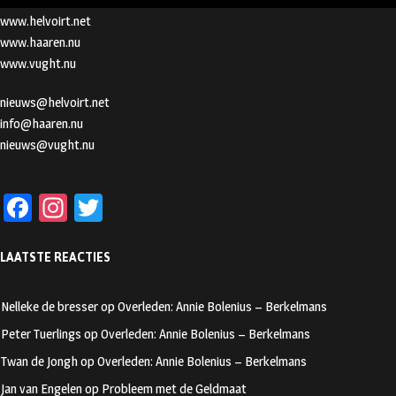
www.helvoirt.net
www.haaren.nu
www.vught.nu
nieuws@helvoirt.net
info@haaren.nu
nieuws@vught.nu
Fa
In
T
ce
st
wi
LAATSTE REACTIES
b
ag
tt
oo
ra
er
Nelleke de bresser
op
Overleden: Annie Bolenius – Berkelmans
k
m
Peter Tuerlings
op
Overleden: Annie Bolenius – Berkelmans
Twan de Jongh
op
Overleden: Annie Bolenius – Berkelmans
Jan van Engelen
op
Probleem met de Geldmaat