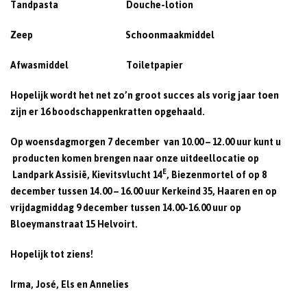
Tandpasta Douche-lotion
Zeep Schoonmaakmiddel
Afwasmiddel Toiletpapier
Hopelijk wordt het net zo’n groot succes als vorig jaar toen
zijn er 16 boodschappenkratten opgehaald.
Op woensdagmorgen
7 december
van 10.00 – 12.00 uur kunt u
producten komen brengen naar onze uitdeellocatie op
E
Landpark Assisië, Kievitsvlucht 14
, Biezenmortel of op
8
december
tussen 14.00 – 16.00 uur Kerkeind 35, Haaren en op
vrijdagmiddag
9 december
tussen 14.00-16.00 uur op
Bloeymanstraat 15 Helvoirt.
Hopelijk tot ziens!
Irma, José, Els en Annelies