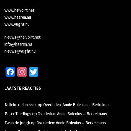
www.helvoirt.net
www.haaren.nu
www.vught.nu
nieuws@helvoirt.net
info@haaren.nu
nieuws@vught.nu
Fa
In
T
ce
st
wi
LAATSTE REACTIES
b
ag
tt
oo
ra
er
Nelleke de bresser
op
Overleden: Annie Bolenius – Berkelmans
k
m
Peter Tuerlings
op
Overleden: Annie Bolenius – Berkelmans
Twan de Jongh
op
Overleden: Annie Bolenius – Berkelmans