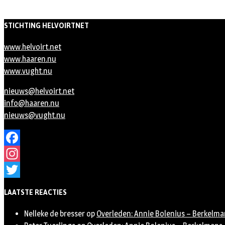
STICHTING HELVOIRTNET
www.helvoirt.net
www.haaren.nu
www.vught.nu
nieuws@helvoirt.net
info@haaren.nu
nieuws@vught.nu
Facebook
Instagram
Twitter
LAATSTE REACTIES
Nelleke de bresser
op
Overleden: Annie Bolenius – Berkelma