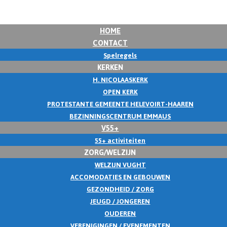
HOME
CONTACT
Spelregels
KERKEN
H. NICOLAASKERK
OPEN KERK
PROTESTANTE GEMEENTE HELEVOIRT-HAAREN
BEZINNINGSCENTRUM EMMAUS
V55+
55+ activiteiten
ZORG/WELZIJN
WELZIJN VUGHT
ACCOMODATIES EN GEBOUWEN
GEZONDHEID / ZORG
JEUGD / JONGEREN
OUDEREN
VERENIGINGEN / EVENEMENTEN