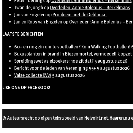
Peter Tuerlings
op
Overleden: Annie Bolenius – Berkelmans
Twan de Jongh
op
Overleden: Annie Bolenius – Berkelmans
Jan van Engelen
op
Probleem met de Geldmaat
Jan en Roos van Engelen
op
Overleden: Annie Bolenius – Be
LAATSTE BERICHTEN
60+ en nog zin om te voetballen? Kom Walking Footballen!
Buxusplanten in brand in Biezenmortel, vermoedelijk opzet
Spreidingswet asielzoekers: hoe zit dat?
5 augustus 2026
Bericht voor de leden van Vereniging 55+
5 augustus 2026
Valse collecte KVW
5 augustus 2026
LIKE ONS OP FACEBOOK!
© Auteursrecht op eigen tekst/beeld van
Helvoirt.net
,
Haaren.nu