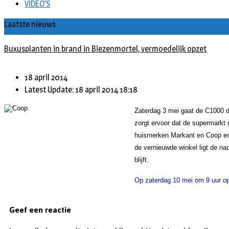
VIDEO’S
Laatste nieuws
Buxusplanten in brand in Biezenmortel, vermoedelijk opzet
18 april 2014
Latest Update: 18 april 2014 18:18
Zaterdag 3 mei gaat de C1000 di
zorgt ervoor dat de supermarkt r
huismerken Markant en Coop en 
de vernieuwde winkel ligt de na
blijft.
Op zaterdag 10 mei om 9 uur o
Geef een reactie