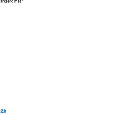
emarkeerd met
*
ige