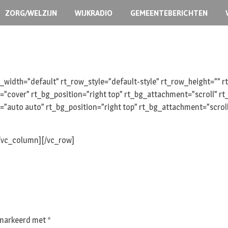
ZORG/WELZIJN
WIJKRADIO
GEMEENTEBERICHTEN
width=”default” rt_row_style=”default-style” rt_row_height=””
e=”cover” rt_bg_position=”right top” rt_bg_attachment=”scroll” 
=”auto auto” rt_bg_position=”right top” rt_bg_attachment=”scrol
[/vc_column][/vc_row]
gemarkeerd met
*