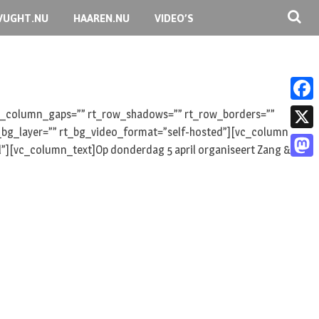
VUGHT.NU
HAAREN.NU
VIDEO’S
F
 rt_column_gaps=”” rt_row_shadows=”” rt_row_borders=””
rt_bg_layer=”” rt_bg_video_format=”self-hosted”][vc_column
a
X
l”][vc_column_text]Op donderdag 5 april organiseert Zang &
c
M
e
a
b
s
o
t
o
o
k
d
o