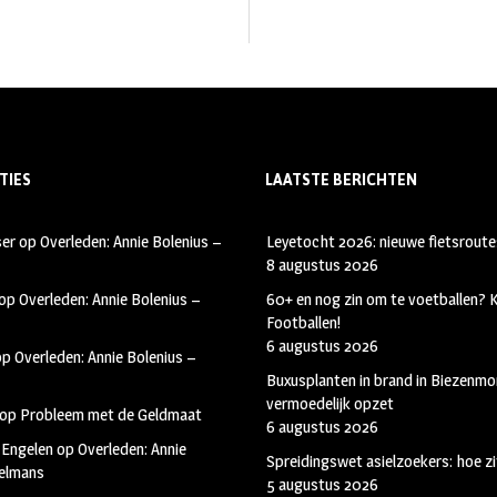
TIES
LAATSTE BERICHTEN
ser
op
Overleden: Annie Bolenius –
Leyetocht 2026: nieuwe fietsroute
8 augustus 2026
op
Overleden: Annie Bolenius –
60+ en nog zin om te voetballen?
Footballen!
6 augustus 2026
op
Overleden: Annie Bolenius –
Buxusplanten in brand in Biezenmor
vermoedelijk opzet
op
Probleem met de Geldmaat
6 augustus 2026
 Engelen
op
Overleden: Annie
Spreidingswet asielzoekers: hoe zi
kelmans
5 augustus 2026