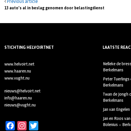
Previous article
13 auto’s al in beslag genomen door belastingdienst
STICHTING HELVOIRTNET
LAATSTE REAC
Nelleke de bres
www.helvoirt.net
Berkelmans
www.haaren.nu
www.vught.nu
Peter Tuerlings
Berkelmans
nieuws@helvoirt.net
Twan de Jongh
info@haaren.nu
Berkelmans
nieuws@vught.nu
Jan van Engelen
Jan en Roos van
Fa
In
T
Bolenius – Ber