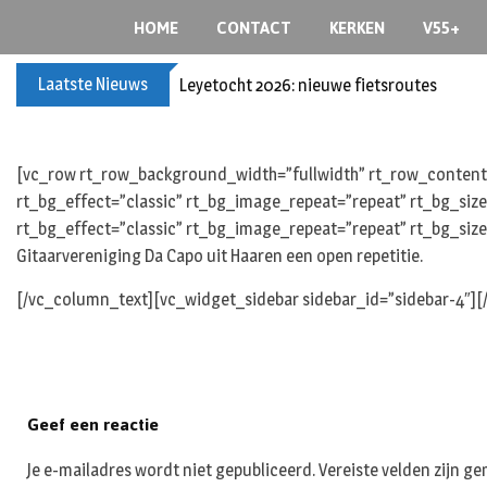
Skip
HOME
CONTACT
KERKEN
V55+
to
content
Laatste Nieuws
Leyetocht 2026: nieuwe fietsroutes
[vc_row rt_row_background_width=”fullwidth” rt_row_content_
rt_bg_effect=”classic” rt_bg_image_repeat=”repeat” rt_bg_siz
rt_bg_effect=”classic” rt_bg_image_repeat=”repeat” rt_bg_size
Gitaarvereniging Da Capo uit Haaren een open repetitie.
[/vc_column_text][vc_widget_sidebar sidebar_id=”sidebar-4″]
Geef een reactie
Je e-mailadres wordt niet gepubliceerd.
Vereiste velden zijn 