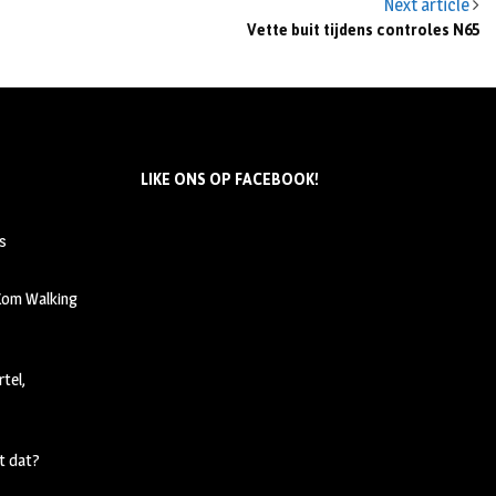
Next article
Vette buit tijdens controles N65
LIKE ONS OP FACEBOOK!
s
 Kom Walking
tel,
t dat?