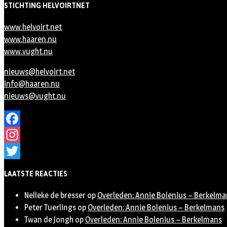
STICHTING HELVOIRTNET
www.helvoirt.net
www.haaren.nu
www.vught.nu
nieuws@helvoirt.net
info@haaren.nu
nieuws@vught.nu
Facebook
Instagram
Twitter
LAATSTE REACTIES
Nelleke de bresser
op
Overleden: Annie Bolenius – Berkelma
Peter Tuerlings
op
Overleden: Annie Bolenius – Berkelmans
Twan de Jongh
op
Overleden: Annie Bolenius – Berkelmans