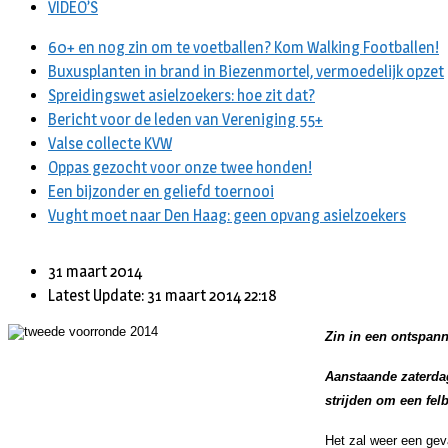
VIDEO’S
60+ en nog zin om te voetballen? Kom Walking Footballen!
Buxusplanten in brand in Biezenmortel, vermoedelijk opzet
Spreidingswet asielzoekers: hoe zit dat?
Bericht voor de leden van Vereniging 55+
Valse collecte KVW
Oppas gezocht voor onze twee honden!
Een bijzonder en geliefd toernooi
Vught moet naar Den Haag: geen opvang asielzoekers
31 maart 2014
Latest Update: 31 maart 2014 22:18
Zin in een ontspann
Aanstaande zaterdag
strijden om een fel
Het zal weer een gev