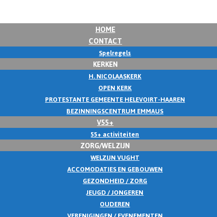
HOME
CONTACT
Spelregels
KERKEN
H. NICOLAASKERK
OPEN KERK
PROTESTANTE GEMEENTE HELEVOIRT-HAAREN
BEZINNINGSCENTRUM EMMAUS
V55+
55+ activiteiten
ZORG/WELZIJN
WELZIJN VUGHT
ACCOMODATIES EN GEBOUWEN
GEZONDHEID / ZORG
JEUGD / JONGEREN
OUDEREN
VERENIGINGEN / EVENEMENTEN