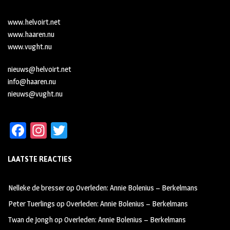
www.helvoirt.net
www.haaren.nu
www.vught.nu
nieuws@helvoirt.net
info@haaren.nu
nieuws@vught.nu
Fa
In
T
ce
st
wi
LAATSTE REACTIES
b
ag
tt
oo
ra
er
Nelleke de bresser
op
Overleden: Annie Bolenius – Berkelmans
k
m
Peter Tuerlings
op
Overleden: Annie Bolenius – Berkelmans
Twan de Jongh
op
Overleden: Annie Bolenius – Berkelmans