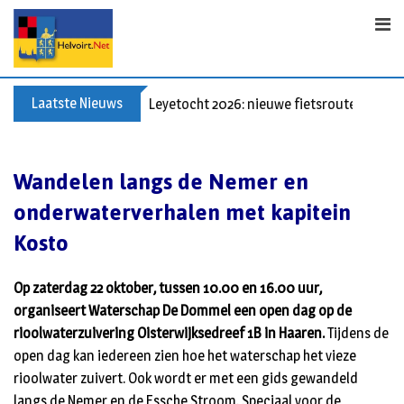
S
k
i
p
t
Laatste Nieuws
Leyetocht 2026: nieuwe fietsroutes
o
c
o
Wandelen langs de Nemer en
n
onderwaterverhalen met kapitein
t
e
Kosto
n
t
Op zaterdag 22 oktober, tussen 10.00 en 16.00 uur,
organiseert Waterschap De Dommel een open dag op de
rioolwaterzuivering Oisterwijksedreef 1B in Haaren.
Tijdens de
open dag kan iedereen zien hoe het waterschap het vieze
rioolwater zuivert. Ook wordt er met een gids gewandeld
langs de Nemer en de Essche Stroom. Speciaal voor de