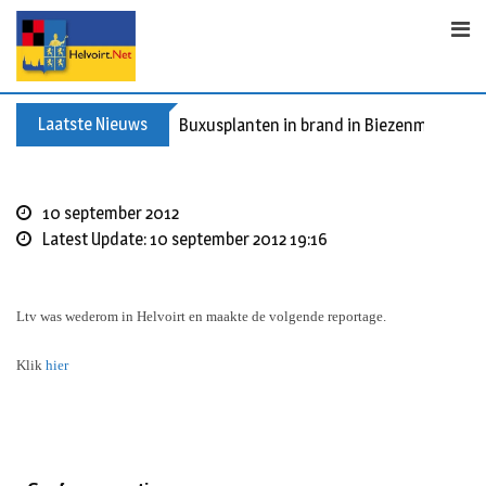
S
k
i
p
t
Laatste Nieuws
Buxusplanten in brand in Biezenmortel, v
o
c
o
10 september 2012
n
Latest Update: 10 september 2012 19:16
t
e
n
Ltv was wederom in Helvoirt en maakte de volgende reportage.
t
Klik
hier