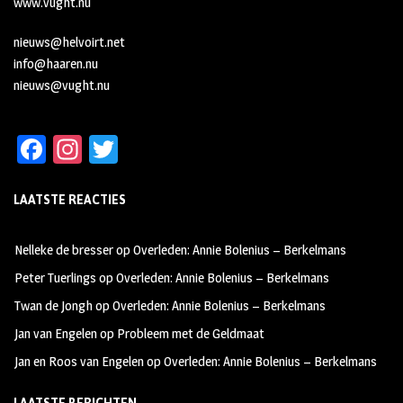
www.vught.nu
nieuws@helvoirt.net
info@haaren.nu
nieuws@vught.nu
Fa
In
T
ce
st
wi
LAATSTE REACTIES
b
ag
tt
oo
ra
er
Nelleke de bresser
op
Overleden: Annie Bolenius – Berkelmans
k
m
Peter Tuerlings
op
Overleden: Annie Bolenius – Berkelmans
Twan de Jongh
op
Overleden: Annie Bolenius – Berkelmans
Jan van Engelen
op
Probleem met de Geldmaat
Jan en Roos van Engelen
op
Overleden: Annie Bolenius – Berkelmans