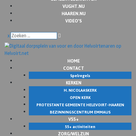
VUGHT.NU
HAAREN.NU
VIDEO’S
x
HOME
CONTACT
Spelregels
KERKEN
H. NICOLAASKERK
OPEN KERK
PROTESTANTE GEMEENTE HELEVOIRT-HAAREN
BEZINNINGSCENTRUM EMMAUS
V55+
55+ activiteiten
ZORG/WELZIJN