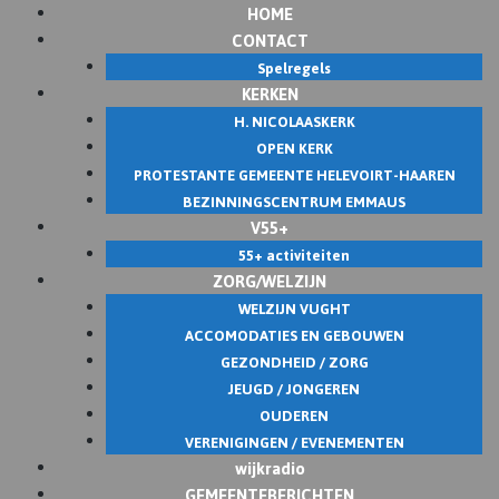
HOME
Skip
CONTACT
to
Spelregels
content
KERKEN
H. NICOLAASKERK
OPEN KERK
PROTESTANTE GEMEENTE HELEVOIRT-HAAREN
BEZINNINGSCENTRUM EMMAUS
V55+
55+ activiteiten
ZORG/WELZIJN
WELZIJN VUGHT
ACCOMODATIES EN GEBOUWEN
GEZONDHEID / ZORG
JEUGD / JONGEREN
OUDEREN
VERENIGINGEN / EVENEMENTEN
wijkradio
GEMEENTEBERICHTEN