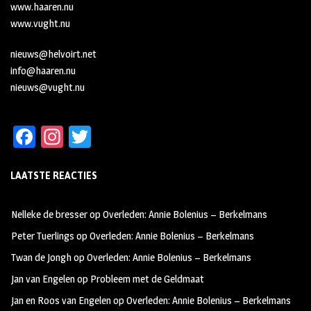
www.haaren.nu
www.vught.nu
nieuws@helvoirt.net
info@haaren.nu
nieuws@vught.nu
Fa
In
T
ce
st
wi
LAATSTE REACTIES
b
ag
tt
oo
ra
er
Nelleke de bresser
op
Overleden: Annie Bolenius – Berkelmans
k
m
Peter Tuerlings
op
Overleden: Annie Bolenius – Berkelmans
Twan de Jongh
op
Overleden: Annie Bolenius – Berkelmans
Jan van Engelen
op
Probleem met de Geldmaat
Jan en Roos van Engelen
op
Overleden: Annie Bolenius – Berkelmans