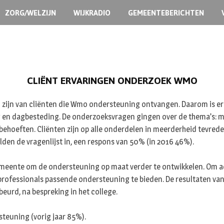
ZORG/WELZIJN
WIJKRADIO
GEMEENTEBERICHTEN
CLIËNT ERVARINGEN ONDERZOEK WMO
 zijn van cliënten die Wmo ondersteuning ontvangen. Daarom is er
g en dagbesteding. De onderzoeksvragen gingen over de thema’s: ma
hoeften. Cliënten zijn op alle onderdelen in meerderheid tevrede
lden de vragenlijst in, een respons van 50% (in 2016 46%).
eente om de ondersteuning op maat verder te ontwikkelen. Om act
 professionals passende ondersteuning te bieden. De resultaten va
eurd, na bespreking in het college.
steuning (vorig jaar 85%).