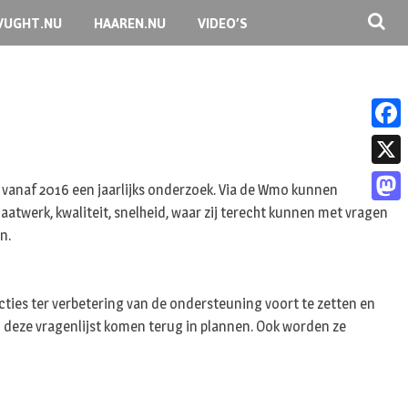
VUGHT.NU
HAAREN.NU
VIDEO’S
F
a
X
 vanaf 2016 een jaarlijks onderzoek. Via de Wmo kunnen
c
atwerk, kwaliteit, snelheid, waar zij terecht kunnen met vragen
M
e
n.
a
b
s
o
t
ies ter verbetering van de ondersteuning voort te zetten en
o
n deze vragenlijst komen terug in plannen. Ook worden ze
o
k
d
o