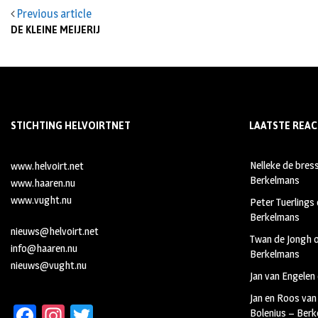
Previous article
DE KLEINE MEIJERIJ
STICHTING HELVOIRTNET
LAATSTE REAC
Nelleke de bres
www.helvoirt.net
Berkelmans
www.haaren.nu
www.vught.nu
Peter Tuerlings
Berkelmans
nieuws@helvoirt.net
Twan de Jongh
info@haaren.nu
Berkelmans
nieuws@vught.nu
Jan van Engelen
Jan en Roos van
Fa
In
T
Bolenius – Ber