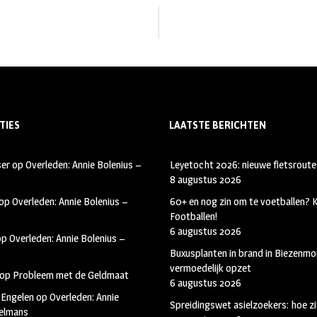
TIES
LAATSTE BERICHTEN
ser
op
Overleden: Annie Bolenius –
Leyetocht 2026: nieuwe fietsroute
8 augustus 2026
op
Overleden: Annie Bolenius –
60+ en nog zin om te voetballen?
Footballen!
6 augustus 2026
op
Overleden: Annie Bolenius –
Buxusplanten in brand in Biezenmor
vermoedelijk opzet
op
Probleem met de Geldmaat
6 augustus 2026
 Engelen
op
Overleden: Annie
Spreidingswet asielzoekers: hoe zi
kelmans