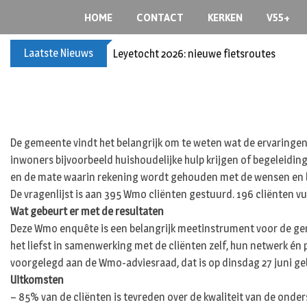
S
HOME
CONTACT
KERKEN
V55+
k
i
Laatste Nieuws
Leyetocht 2026: nieuwe fietsroutes
p
t
o
c
o
n
De gemeente vindt het belangrijk om te weten wat de ervaringen
t
inwoners bijvoorbeeld huishoudelijke hulp krijgen of begeleidin
e
en de mate waarin rekening wordt gehouden met de wensen en be
n
De vragenlijst is aan 395 Wmo cliënten gestuurd. 196 cliënten vu
t
Wat gebeurt er met de resultaten
Deze Wmo enquête is een belangrijk meetinstrument voor de gem
het liefst in samenwerking met de cliënten zelf, hun netwerk én
voorgelegd aan de Wmo-adviesraad, dat is op dinsdag 27 juni geb
Uitkomsten
– 85% van de cliënten is tevreden over de kwaliteit van de onder