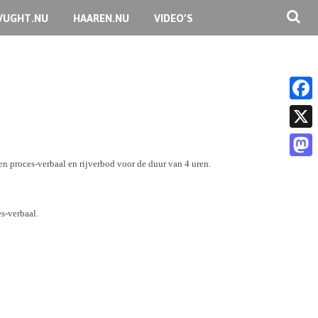
VUGHT.NU
HAAREN.NU
VIDEO’S
F
a
X
c
en proces-verbaal en rijverbod voor de duur van 4 uren.
M
e
a
b
s
s-verbaal.
o
t
o
o
k
d
o