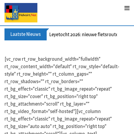
S
k
i
p
t
Laatste Nieuws
Leyetocht 2026: nieuwe fietsroutes
o
c
o
[vc_row rt_row_background_width=”fullwidth”
n
rt_row_content_width=”default” rt_row_style=”default-
t
style” rt_row_height=”” rt_column_gaps=””
e
rt_row_shadows=”” rt_row_borders=””
n
rt_bg_effect=”classic” rt_bg_image_repeat=”repeat”
t
rt_bg_size=”cover” rt_bg_position=”right top”
rt_bg_attachment=”scroll” rt_bg_layer=””
rt_bg_video_format=”self-hosted”][vc_column
rt_bg_effect=”classic” rt_bg_image_repeat=”repeat”
rt_bg_size=”auto auto” rt_bg_position=”right top”
rt_bg_attachment=”scroll”][vc_column_text]