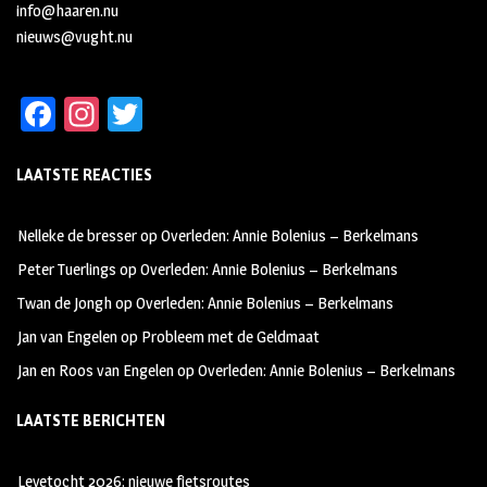
info@haaren.nu
nieuws@vught.nu
Fa
In
T
ce
st
wi
LAATSTE REACTIES
b
ag
tt
oo
ra
er
Nelleke de bresser
op
Overleden: Annie Bolenius – Berkelmans
k
m
Peter Tuerlings
op
Overleden: Annie Bolenius – Berkelmans
Twan de Jongh
op
Overleden: Annie Bolenius – Berkelmans
Jan van Engelen
op
Probleem met de Geldmaat
Jan en Roos van Engelen
op
Overleden: Annie Bolenius – Berkelmans
LAATSTE BERICHTEN
Leyetocht 2026: nieuwe fietsroutes