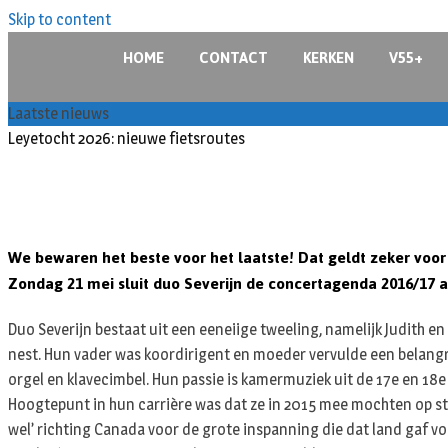
Skip to content
HOME
CONTACT
KERKEN
V55+
Laatste nieuws
Leyetocht 2026: nieuwe fietsroutes
We bewaren het beste voor het laatste! Dat geldt zeker voo
Zondag 21 mei sluit duo Severijn de concertagenda 2016/17 a
Duo Severijn bestaat uit een eeneiige tweeling, namelijk Judith 
nest. Hun vader was koordirigent en moeder vervulde een belangrij
orgel en klavecimbel. Hun passie is kamermuziek uit de 17e en 18e
Hoogtepunt in hun carrière was dat ze in 2015 mee mochten op st
wel’ richting Canada voor de grote inspanning die dat land gaf vo