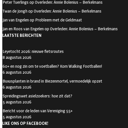
k
m
Peter Tuerlings
op
Overleden: Annie Bolenius – Berkelmans
Twan de Jongh
op
Overleden: Annie Bolenius – Berkelmans
Jan van Engelen
op
Probleem met de Geldmaat
Jan en Roos van Engelen
op
Overleden: Annie Bolenius – Berkelmans
LAATSTE BERICHTEN
Leyetocht 2026: nieuwe fietsroutes
8 augustus 2026
60+ en nog zin om te voetballen? Kom Walking Footballen!
6 augustus 2026
Buxusplanten in brand in Biezenmortel, vermoedelijk opzet
6 augustus 2026
Spreidingswet asielzoekers: hoe zit dat?
5 augustus 2026
Bericht voor de leden van Vereniging 55+
5 augustus 2026
LIKE ONS OP FACEBOOK!