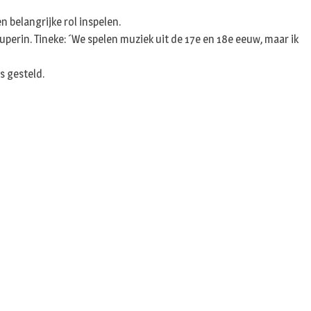
n
 belangrijke rol inspelen.
perin. Tineke: ´We spelen muziek uit de 17e en 18e eeuw, maar ik
s gesteld.