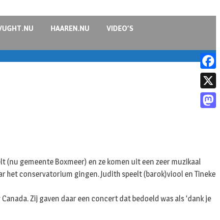
VUGHT.NU
HAAREN.NU
VIDEO’S
F
a
X
c
M
e
a
b
s
o
felt (nu gemeente Boxmeer) en ze komen uit een zeer muzikaal
t
o
ar het conservatorium gingen. Judith speelt (barok)viool en Tineke
o
k
d
anada. Zij gaven daar een concert dat bedoeld was als ‘dank je
o