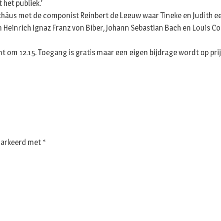
 het publiek.’
äus met de componist Reinbert de Leeuw waar Tineke en Judith een
Heinrich Ignaz Franz von Biber, Johann Sebastian Bach en Louis Cou
t om 12.15. Toegang is gratis maar een eigen bijdrage wordt op prij
emarkeerd met
*