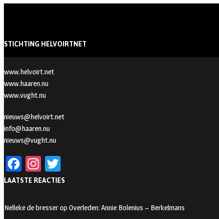
STICHTING HELVOIRTNET
www.helvoirt.net
www.haaren.nu
www.vught.nu
nieuws@helvoirt.net
info@haaren.nu
nieuws@vught.nu
Fa
In
T
ce
st
wi
LAATSTE REACTIES
b
ag
tt
oo
ra
er
Nelleke de bresser
op
Overleden: Annie Bolenius – Berkelmans