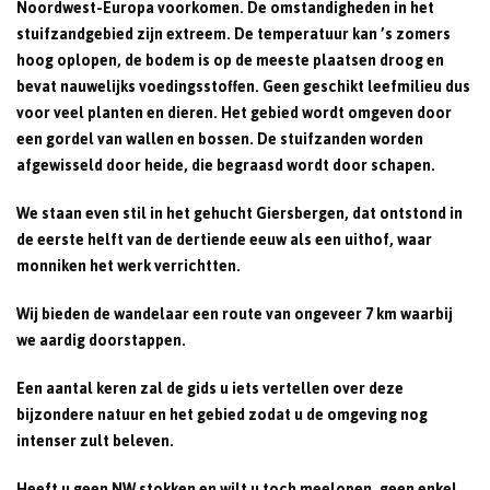
Noordwest-Europa voorkomen. De omstandigheden in het
stuifzandgebied zijn extreem. De temperatuur kan ’s zomers
hoog oplopen, de bodem is op de meeste plaatsen droog en
bevat nauwelijks voedingsstoffen. Geen geschikt leefmilieu dus
voor veel planten en dieren. Het gebied wordt omgeven door
een gordel van wallen en bossen. De stuifzanden worden
afgewisseld door heide, die begraasd wordt door schapen.
We staan even stil in het gehucht Giersbergen, dat ontstond in
de eerste helft van de dertiende eeuw als een uithof, waar
monniken het werk verrichtten.
Wij bieden de wandelaar een route van ongeveer 7 km waarbij
we aardig doorstappen.
Een aantal keren zal de gids u iets vertellen over deze
bijzondere natuur en het gebied zodat u de omgeving nog
intenser zult beleven.
Heeft u geen NW stokken en wilt u toch meelopen, geen enkel