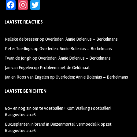
Fa
In
T
ce
st
wi
LAATSTE REACTIES
b
ag
tt
oo
ra
er
Nelleke de bresser
op
Overleden: Annie Bolenius – Berkelmans
k
m
Peter Tuerlings
op
Overleden: Annie Bolenius – Berkelmans
Twan de Jongh
op
Overleden: Annie Bolenius – Berkelmans
Jan van Engelen
op
Probleem met de Geldmaat
Jan en Roos van Engelen
op
Overleden: Annie Bolenius – Berkelmans
LAATSTE BERICHTEN
60+ en nog zin om te voetballen? Kom Walking Footballen!
6 augustus 2026
Buxusplanten in brand in Biezenmortel, vermoedelijk opzet
6 augustus 2026