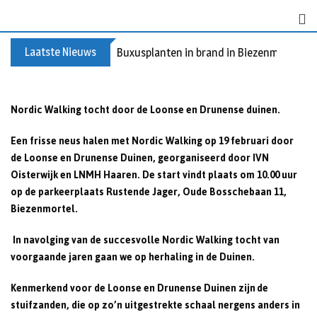
S
k
i
Laatste Nieuws
Buxusplanten in brand in Biezenmortel, v
p
t
o
Nordic Walking tocht door de Loonse en Drunense duinen.
c
o
Een frisse neus halen met Nordic Walking op 19 februari door
n
de Loonse en Drunense Duinen, georganiseerd door IVN
t
Oisterwijk en LNMH Haaren. De start vindt plaats om 10.00 uur
e
op de parkeerplaats Rustende Jager, Oude Bosschebaan 11,
n
Biezenmortel.
t
In navolging van de succesvolle Nordic Walking tocht van
voorgaande jaren gaan we op herhaling in de Duinen.
Kenmerkend voor de Loonse en Drunense Duinen zijn de
stuifzanden, die op zo’n uitgestrekte schaal nergens anders in