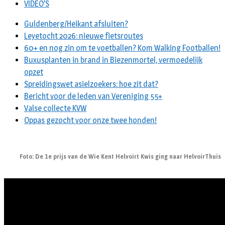
VIDEO’S
Guldenberg/Heikant afsluiten?
Leyetocht 2026: nieuwe fietsroutes
60+ en nog zin om te voetballen? Kom Walking Footballen!
Buxusplanten in brand in Biezenmortel, vermoedelijk
opzet
Spreidingswet asielzoekers: hoe zit dat?
Bericht voor de leden van Vereniging 55+
Valse collecte KVW
Oppas gezocht voor onze twee honden!
Foto: De 1e prijs van de Wie Kent Helvoirt Kwis ging naar HelvoirThuis