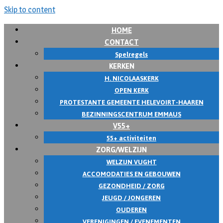
Skip to content
HOME
CONTACT
Spelregels
KERKEN
H. NICOLAASKERK
OPEN KERK
PROTESTANTE GEMEENTE HELEVOIRT-HAAREN
BEZINNINGSCENTRUM EMMAUS
V55+
55+ activiteiten
ZORG/WELZIJN
WELZIJN VUGHT
ACCOMODATIES EN GEBOUWEN
GEZONDHEID / ZORG
JEUGD / JONGEREN
OUDEREN
VERENIGINGEN / EVENEMENTEN