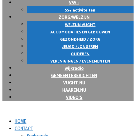
V55+
55+ activiteiten
ZORG/WELZIJN
WELZIJN VUGHT
ACCOMODATIES EN GEBOUWEN
GEZONDHEID / ZORG
JEUGD / JONGEREN
OUDEREN
VERENIGINGEN / EVENEMENTEN
wijkradio
GEMEENTEBERICHTEN
VUGHT.NU
HAAREN.NU
VIDEO’S
HOME
CONTACT
Spelregels