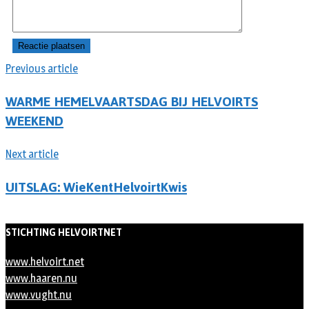
Previous article
WARME HEMELVAARTSDAG BIJ HELVOIRTS
WEEKEND
Next article
UITSLAG: WieKentHelvoirtKwis
STICHTING HELVOIRTNET
www.helvoirt.net
www.haaren.nu
www.vught.nu