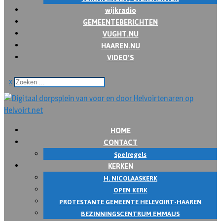
wijkradio
GEMEENTEBERICHTEN
VUGHT.NU
HAAREN.NU
VIDEO’S
x
HOME
CONTACT
Spelregels
KERKEN
H. NICOLAASKERK
OPEN KERK
PROTESTANTE GEMEENTE HELEVOIRT-HAAREN
BEZINNINGSCENTRUM EMMAUS