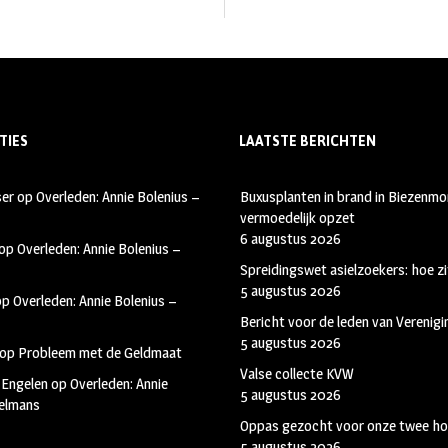
TIES
LAATSTE BERICHTEN
ser
op
Overleden: Annie Bolenius –
Buxusplanten in brand in Biezenmor
vermoedelijk opzet
6 augustus 2026
op
Overleden: Annie Bolenius –
Spreidingswet asielzoekers: hoe zi
5 augustus 2026
op
Overleden: Annie Bolenius –
Bericht voor de leden van Verenig
5 augustus 2026
op
Probleem met de Geldmaat
Valse collecte KVW
 Engelen
op
Overleden: Annie
5 augustus 2026
kelmans
Oppas gezocht voor onze twee ho
5 augustus 2026