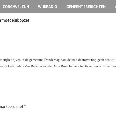
ZORG/WELZIJN
WIJKRADIO
GEMEENTEBERICHTEN
ermoedelijk opzet
ijbedrijven in de gemeente. Donderdag nam de raad daarover nog geen besluit. Ce
en en de Gebroeders Van Balkom aan de Oude Bosschebaan in Biezenmortel is het bes
gemarkeerd met
*