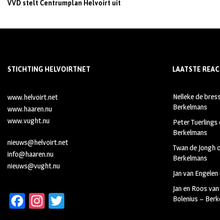
VVD stelt Centrumplan Helvoirt uit
STICHTING HELVOIRTNET
LAATSTE REAC
Nelleke de bres
www.helvoirt.net
Berkelmans
www.haaren.nu
www.vught.nu
Peter Tuerlings
Berkelmans
nieuws@helvoirt.net
Twan de Jongh
info@haaren.nu
Berkelmans
nieuws@vught.nu
Jan van Engelen
Jan en Roos van
Fa
In
T
Bolenius – Ber
ce
st
wi