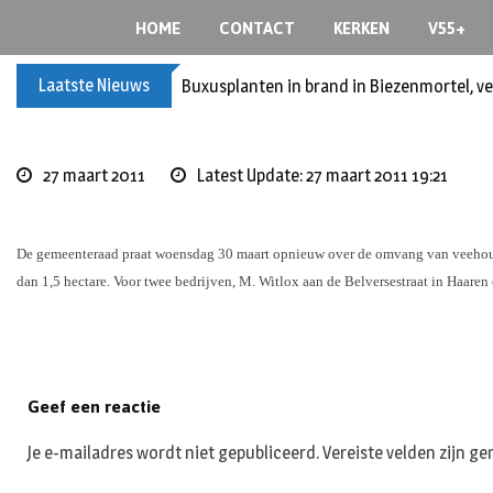
S
HOME
CONTACT
KERKEN
V55+
k
i
Laatste Nieuws
Buxusplanten in brand in Biezenmortel, v
p
t
o
c
27 maart 2011
Latest Update: 27 maart 2011 19:21
o
n
t
De gemeenteraad praat woensdag 30 maart opnieuw over de omvang van veehouder
e
dan 1,5 hectare. Voor twee bedrijven, M. Witlox aan de Belversestraat in Haar
n
t
Geef een reactie
Je e-mailadres wordt niet gepubliceerd.
Vereiste velden zijn 