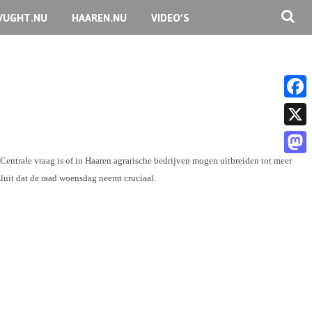
VUGHT.NU
HAAREN.NU
VIDEO’S
F
a
X
c
ntrale vraag is of in Haaren agrarische bedrijven mogen uitbreiden tot meer
M
e
luit dat de raad woensdag neemt cruciaal.
a
b
s
o
t
o
o
k
d
o