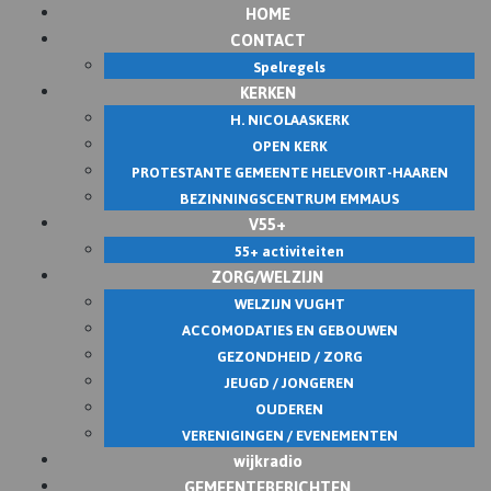
HOME
Skip
CONTACT
to
Spelregels
content
KERKEN
H. NICOLAASKERK
OPEN KERK
PROTESTANTE GEMEENTE HELEVOIRT-HAAREN
BEZINNINGSCENTRUM EMMAUS
V55+
55+ activiteiten
ZORG/WELZIJN
WELZIJN VUGHT
ACCOMODATIES EN GEBOUWEN
GEZONDHEID / ZORG
JEUGD / JONGEREN
OUDEREN
VERENIGINGEN / EVENEMENTEN
wijkradio
GEMEENTEBERICHTEN