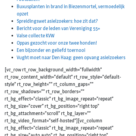
Buxusplanten in brand in Biezenmortel, vermoedelijk
opzet
Spreidingswet asielzoekers: hoe zit dat?
Bericht voor de leden van Vereniging 55+
Valse collecte KVW
Oppas gezocht voor onze twee honden!
Een bijzonder en geliefd toernooi
Vught moet naar Den Haag: geen opvang asielzoekers
[vc_row rt_row_background_width=”fullwidth”
rt_row_content_width=”default” rt_row_style=”default-
style” rt_row_height=”” rt_column_gaps=””
rt_row_shadows=”” rt_row_borders=””
rt_bg_effect=”classic” rt_bg_image_repeat=”repeat”
rt_bg_size=”cover” rt_bg_position=”right top”
rt_bg_attachment=”scroll” rt_bg_layer=””
rt_bg_video_format=”self-hosted”][vc_column
rt_bg_effect=”classic” rt_bg_image_repeat=”repeat”
rt_bg_size=”auto auto” rt_bg_position=”right top”