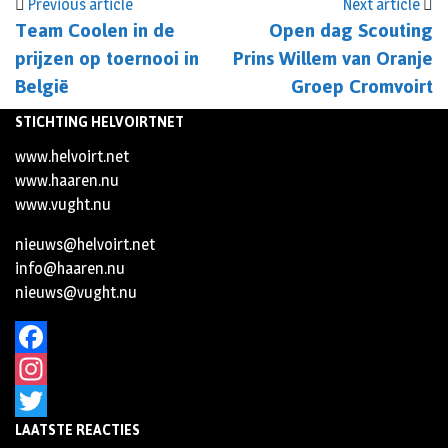
Previous article
Next article
Team Coolen in de
Open dag Scouting
prijzen op toernooi in
Prins Willem van Oranje
België
Groep Cromvoirt
STICHTING HELVOIRTNET
www.helvoirt.net
www.haaren.nu
www.vught.nu
nieuws@helvoirt.net
info@haaren.nu
nieuws@vught.nu
Facebook
Instagram
LAATSTE REACTIES
Twitter