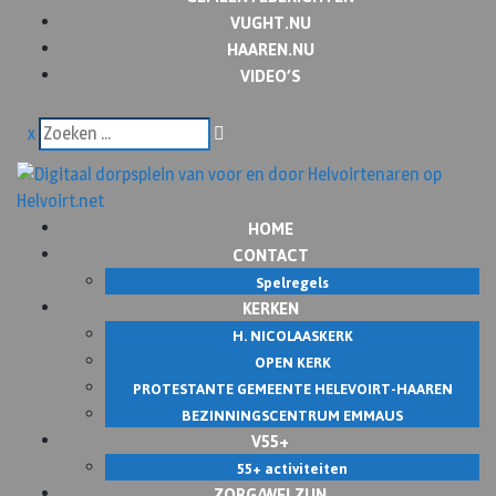
VUGHT.NU
HAAREN.NU
VIDEO’S
x
HOME
CONTACT
Spelregels
KERKEN
H. NICOLAASKERK
OPEN KERK
PROTESTANTE GEMEENTE HELEVOIRT-HAAREN
BEZINNINGSCENTRUM EMMAUS
V55+
55+ activiteiten
ZORG/WELZIJN