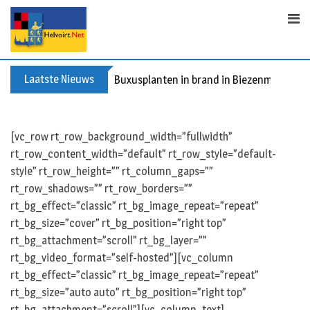
S
k
i
p
t
Laatste Nieuws
Buxusplanten in brand in Biezenmortel, v
o
c
o
[vc_row rt_row_background_width=”fullwidth”
n
rt_row_content_width=”default” rt_row_style=”default-
t
style” rt_row_height=”” rt_column_gaps=””
e
rt_row_shadows=”” rt_row_borders=””
n
rt_bg_effect=”classic” rt_bg_image_repeat=”repeat”
t
rt_bg_size=”cover” rt_bg_position=”right top”
rt_bg_attachment=”scroll” rt_bg_layer=””
rt_bg_video_format=”self-hosted”][vc_column
rt_bg_effect=”classic” rt_bg_image_repeat=”repeat”
rt_bg_size=”auto auto” rt_bg_position=”right top”
rt_bg_attachment=”scroll”][vc_column_text]