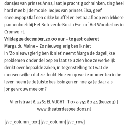
dansjes van prinses Anna, laat je prachtig schminken, zing heel
hard mee bij de mooie liedjes van prinses Elsa, geef
sneeuwpop Olaf een dikke knuffel en eet na afloop een lekkere
pannenkoek bij Het Betoverde Bos in Esch of Het Wonderbos in
Cromvoirt.
Vrijdag 29 december, 20.00 uur – te gast: cabaret
Marga du Maine – Zo nieuwsgierig ben ik niet
In ‘Zo nieuwsgierig ben ik niet’ neemt Marga de dagelijkse
problemen onder de loep en laat ze u zien hoe ze werkelijk
denkt over bepaalde zaken, in tegenstelling tot wat de
mensen willen dat ze denkt. Hoe en op welke momenten in het
leven neem je de juiste beslissingen en hoe ga je daar als
jonge vrouw mee om?
Vliertstraat 6, 5261 EL VUGHT | T 073-751 80 44 (keuze 3) |
www.theaterdespeeldoos.nl
[/vc_column_text][/vc_column][/vc_row]