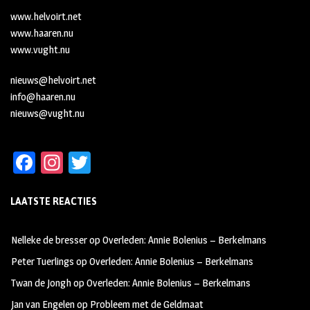
www.helvoirt.net
www.haaren.nu
www.vught.nu
nieuws@helvoirt.net
info@haaren.nu
nieuws@vught.nu
Fa
In
T
ce
st
wi
LAATSTE REACTIES
b
ag
tt
oo
ra
er
Nelleke de bresser
op
Overleden: Annie Bolenius – Berkelmans
k
m
Peter Tuerlings
op
Overleden: Annie Bolenius – Berkelmans
Twan de Jongh
op
Overleden: Annie Bolenius – Berkelmans
Jan van Engelen
op
Probleem met de Geldmaat