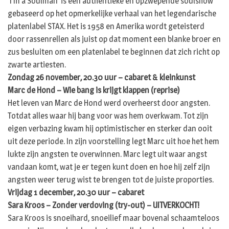
‘I’m a Soulman’ is een authentieke en opzwepende soulshow
gebaseerd op het opmerkelijke verhaal van het legendarische
platenlabel STAX. Het is 1958 en Amerika wordt geteisterd
door rassenrellen als juist op dat moment een blanke broer en
zus besluiten om een platenlabel te beginnen dat zich richt op
zwarte artiesten.
Zondag 26 november, 20.30 uur – cabaret & kleinkunst
Marc de Hond – Wie bang is krijgt klappen (reprise)
Het leven van Marc de Hond werd overheerst door angsten.
Totdat alles waar hij bang voor was hem overkwam. Tot zijn
eigen verbazing kwam hij optimistischer en sterker dan ooit
uit deze periode. In zijn voorstelling legt Marc uit hoe het hem
lukte zijn angsten te overwinnen. Marc legt uit waar angst
vandaan komt, wat je er tegen kunt doen en hoe hij zelf zijn
angsten weer terug wist te brengen tot de juiste proporties.
Vrijdag 1 december, 20.30 uur – cabaret
Sara Kroos – Zonder verdoving (try-out) – UITVERKOCHT!
Sara Kroos is snoeihard, snoeilief maar bovenal schaamteloos