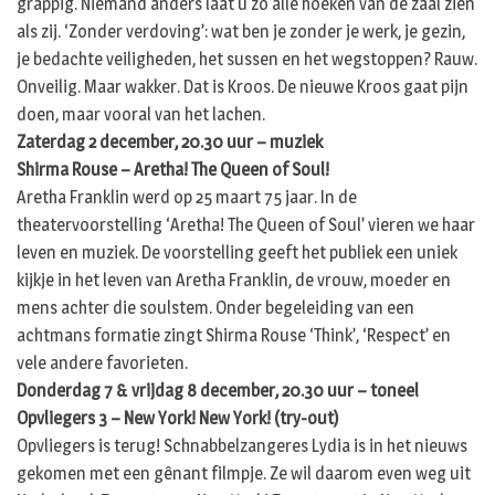
grappig. Niemand anders laat u zo alle hoeken van de zaal zien
als zij. ‘Zonder verdoving’: wat ben je zonder je werk, je gezin,
je bedachte veiligheden, het sussen en het wegstoppen? Rauw.
Onveilig. Maar wakker. Dat is Kroos. De nieuwe Kroos gaat pijn
doen, maar vooral van het lachen.
Zaterdag 2 december, 20.30 uur – muziek
Shirma Rouse – Aretha! The Queen of Soul!
Aretha Franklin werd op 25 maart 75 jaar. In de
theatervoorstelling ‘Aretha! The Queen of Soul’ vieren we haar
leven en muziek. De voorstelling geeft het publiek een uniek
kijkje in het leven van Aretha Franklin, de vrouw, moeder en
mens achter die soulstem. Onder begeleiding van een
achtmans formatie zingt Shirma Rouse ‘Think’, ‘Respect’ en
vele andere favorieten.
Donderdag 7 & vrijdag 8 december, 20.30 uur – toneel
Opvliegers 3 – New York! New York! (try-out)
Opvliegers is terug! Schnabbelzangeres Lydia is in het nieuws
gekomen met een gênant filmpje. Ze wil daarom even weg uit