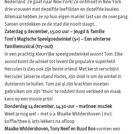
Nederland. Ze gaat naar New York! Ze ontmoet in New York
drie vrouwen met dezelfde leeftijden en dezelfde kwalen.
Allemaal hebben ze op hun eigen manier last van de overgang.
Samen ontdekken ze de stad die nooit slaapt…
Zaterdag 9 december, 15.00 uur – jeugd & familie
Tom’s Magische Speelgoedwinkel (5+) – Een winterse
familiemusical (try-out)
In een prachtig kleurrijke speelgoedwinkel woont Tom. Elke
avond komt de winkel tot leven! De populaire superheld
Hercules is dan ook zijn beste vriend. Met kerst verschijnt
Hercules’ jaloerse vijand Hades, zijn doel is om de winkel in
duisternis te hullen. Tom zal al zijn krachten moeten
gebruiken om zijn ‘thuis’ te redden! Kom verkleed en maak
kans op een mooie prijs!
Donderdag 14 december, 14.30 uur – matinee: muziek
Weet je nog wel – met o.a. Maaike Widdershoven | incl.
koffie/thee & iets lekkers na afloop
Maaike Widdershoven, Tony Neef en Ruud Bos
vormen een