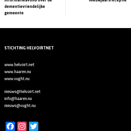
Informatieavond over de
Nieuwjaarsreceptie
dementievriendelijke
gemeente
STICHTING HELVOIRTNET
www.helvoirt.net
www.haaren.nu
www.vught.nu
nieuws@helvoirt.net
info@haaren.nu
nieuws@vught.nu
Fa
In
T