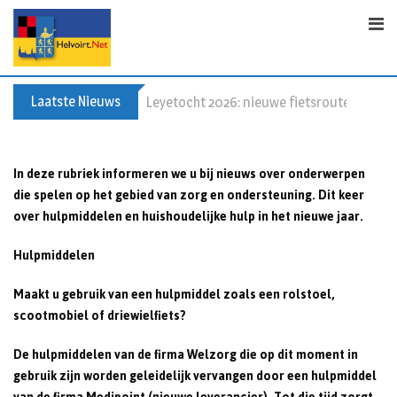
S
k
i
p
t
Laatste Nieuws
Leyetocht 2026: nieuwe fietsroutes
o
c
o
In deze rubriek informeren we u bij nieuws over onderwerpen
n
die spelen op het gebied van zorg en ondersteuning. Dit keer
t
over hulpmiddelen en huishoudelijke hulp in het nieuwe jaar.
e
n
Hulpmiddelen
t
Maakt u gebruik van een hulpmiddel zoals een rolstoel,
scootmobiel of driewielfiets?
De hulpmiddelen van de firma Welzorg die op dit moment in
gebruik zijn worden geleidelijk vervangen door een hulpmiddel