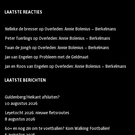
ce
st
wi
LAATSTE REACTIES
b
ag
tt
oo
ra
er
Nelleke de bresser
op
Overleden: Annie Bolenius – Berkelmans
k
m
Peter Tuerlings
op
Overleden: Annie Bolenius – Berkelmans
Twan de Jongh
op
Overleden: Annie Bolenius – Berkelmans
Jan van Engelen
op
Probleem met de Geldmaat
Jan en Roos van Engelen
op
Overleden: Annie Bolenius – Berkelmans
LAATSTE BERICHTEN
Guldenberg/Heikant afsluiten?
10 augustus 2026
Leyetocht 2026: nieuwe fietsroutes
8 augustus 2026
60+ en nog zin om te voetballen? Kom Walking Footballen!
6 augustus 2026