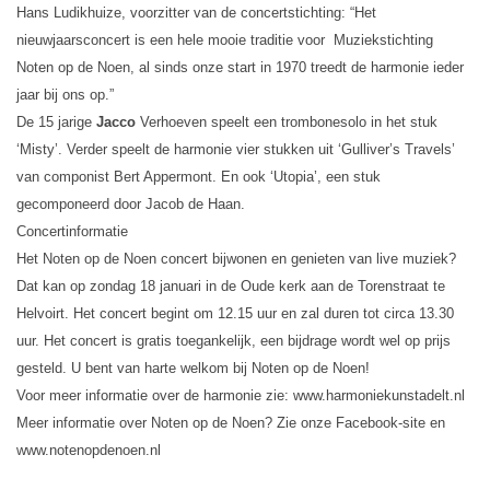
Hans Ludikhuize, voorzitter van de concertstichting: “Het
nieuwjaarsconcert is een hele mooie traditie voor Muziekstichting
Noten op de Noen, al sinds onze start in 1970 treedt de harmonie ieder
jaar bij ons op.”
De 15 jarige
Jacco
Verhoeven speelt een trombonesolo in het stuk
‘Misty’. Verder speelt de harmonie vier stukken uit ‘Gulliver’s Travels’
van componist Bert Appermont. En ook ‘Utopia’, een stuk
gecomponeerd door Jacob de Haan.
Concertinformatie
Het Noten op de Noen concert bijwonen en genieten van live muziek?
Dat kan op zondag 18 januari in de Oude kerk aan de Torenstraat te
Helvoirt. Het concert begint om 12.15 uur en zal duren tot circa 13.30
uur. Het concert is gratis toegankelijk, een bijdrage wordt wel op prijs
gesteld. U bent van harte welkom bij Noten op de Noen!
Voor meer informatie over de harmonie zie: www.harmoniekunstadelt.nl
Meer informatie over Noten op de Noen? Zie onze Facebook-site en
www.notenopdenoen.nl