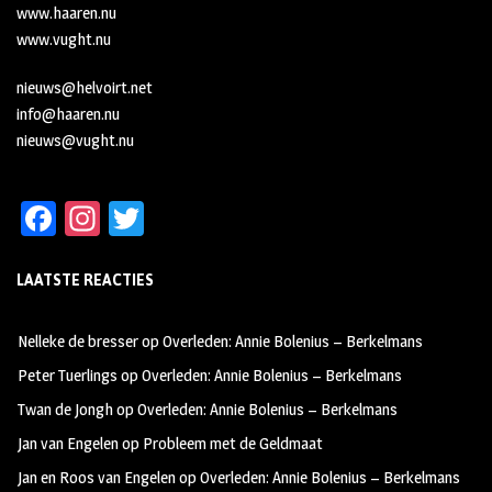
www.haaren.nu
www.vught.nu
nieuws@helvoirt.net
info@haaren.nu
nieuws@vught.nu
Fa
In
T
ce
st
wi
LAATSTE REACTIES
b
ag
tt
oo
ra
er
Nelleke de bresser
op
Overleden: Annie Bolenius – Berkelmans
k
m
Peter Tuerlings
op
Overleden: Annie Bolenius – Berkelmans
Twan de Jongh
op
Overleden: Annie Bolenius – Berkelmans
Jan van Engelen
op
Probleem met de Geldmaat
Jan en Roos van Engelen
op
Overleden: Annie Bolenius – Berkelmans