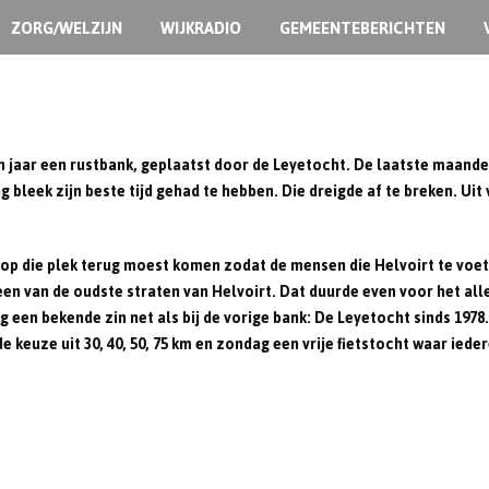
ZORG/WELZIJN
WIJKRADIO
GEMEENTEBERICHTEN
en jaar een rustbank, geplaatst door de Leyetocht. De laatste maande
ng bleek zijn beste tijd gehad te hebben. Die dreigde af te breken. U
 op die plek terug moest komen zodat de mensen die Helvoirt te voet
een van de oudste straten van Helvoirt. Dat duurde even voor het all
een bekende zin net als bij de vorige bank: De Leyetocht sinds 1978. 
euze uit 30, 40, 50, 75 km en zondag een vrije fietstocht waar iede