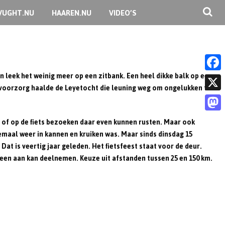
VUGHT.NU
HAAREN.NU
VIDEO’S
n leek het weinig meer op een zitbank. Een heel dikke balk op een
F
it voorzorg haalde de Leyetocht die leuning weg om ongelukken te
a
X
c
M
 of op de fiets bezoeken daar even kunnen rusten. Maar ook
e
emaal weer in kannen en kruiken was. Maar sinds dinsdag 15
a
b
Dat is veertig jaar geleden. Het fietsfeest staat voor de deur.
s
reen aan kan deelnemen. Keuze uit afstanden tussen 25 en 150 km.
o
t
o
o
k
d
o