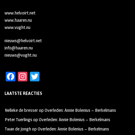
www.helvoirt.net
www.haaren.nu
www.vught.nu
nieuws@helvoirt.net
info@haaren.nu
nieuws@vught.nu
Fa
In
T
ce
st
wi
LAATSTE REACTIES
b
ag
tt
oo
ra
er
Nelleke de bresser
op
Overleden: Annie Bolenius – Berkelmans
k
m
Peter Tuerlings
op
Overleden: Annie Bolenius – Berkelmans
Twan de Jongh
op
Overleden: Annie Bolenius – Berkelmans