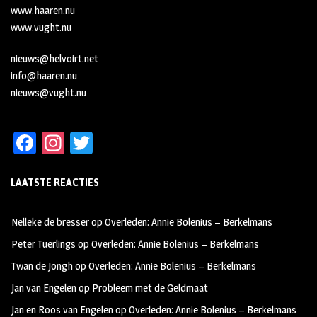
www.haaren.nu
www.vught.nu
nieuws@helvoirt.net
info@haaren.nu
nieuws@vught.nu
Fa
In
T
ce
st
wi
LAATSTE REACTIES
b
ag
tt
oo
ra
er
Nelleke de bresser
op
Overleden: Annie Bolenius – Berkelmans
k
m
Peter Tuerlings
op
Overleden: Annie Bolenius – Berkelmans
Twan de Jongh
op
Overleden: Annie Bolenius – Berkelmans
Jan van Engelen
op
Probleem met de Geldmaat
Jan en Roos van Engelen
op
Overleden: Annie Bolenius – Berkelmans