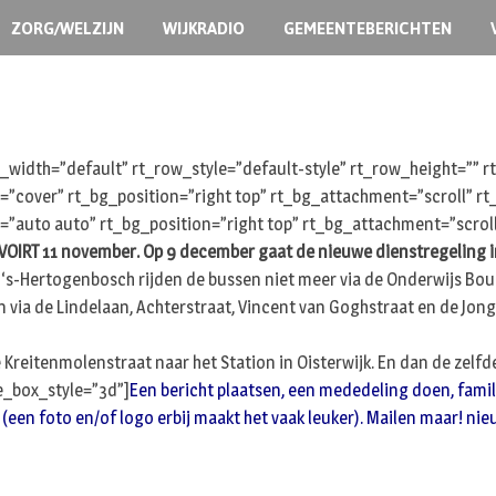
ZORG/WELZIJN
WIJKRADIO
GEMEENTEBERICHTEN
width=”default” rt_row_style=”default-style” rt_row_height=””
e=”cover” rt_bg_position=”right top” rt_bg_attachment=”scroll” 
=”auto auto” rt_bg_position=”right top” rt_bg_attachment=”scrol
VOIRT 11 november. Op 9 december gaat de nieuwe dienstregeling i
‘s-Hertogenbosch rijden de bussen niet meer via de Onderwijs Boulev
en via de Lindelaan, Achterstraat, Vincent van Goghstraat en de Jo
e Kreitenmolenstraat naar het Station in Oisterwijk. En dan de zelf
_box_style=”3d”]
Een bericht plaatsen, een mededeling doen, famil
s. (een foto en/of logo erbij maakt het vaak leuker). Mailen maar!
nie