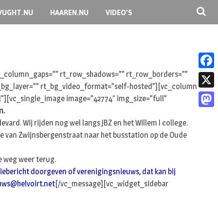
VUGHT.NU
HAAREN.NU
VIDEO’S
 rt_column_gaps=”” rt_row_shadows=”” rt_row_borders=””
F
rt_bg_layer=”” rt_bg_video_format=”self-hosted”][vc_column
a
X
l”][vc_single_image image=”42774″ img_size=”full”
c
n.
M
e
ard. Wij rijden nog wel langs JBZ en het Willem I college.
a
nge van Zwijnsbergenstraat naar het busstation op de Oude
b
s
o
de weg weer terug.
t
o
iebericht doorgeven of verenigingsnieuws, dat kan bij
o
uws@helvoirt.net
[/vc_message][vc_widget_sidebar
k
d
o