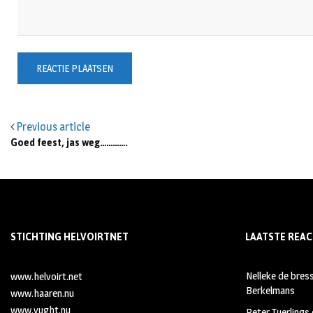
Previous article
Goed feest, jas weg………….
STICHTING HELVOIRTNET
LAATSTE REAC
Nelleke de bres
www.helvoirt.net
Berkelmans
www.haaren.nu
www.vught.nu
Peter Tuerlings