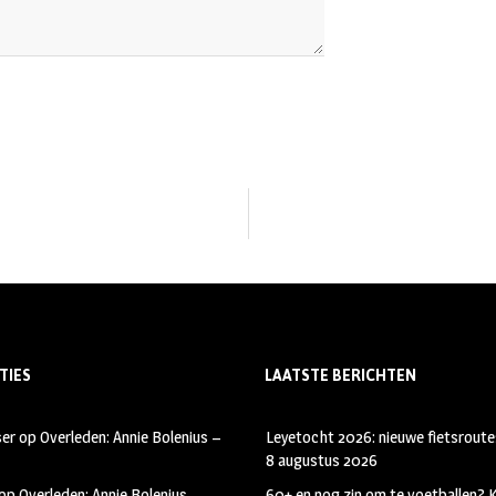
TIES
LAATSTE BERICHTEN
ser
op
Overleden: Annie Bolenius –
Leyetocht 2026: nieuwe fietsroute
8 augustus 2026
op
Overleden: Annie Bolenius –
60+ en nog zin om te voetballen?