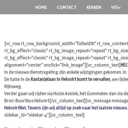
S
HOME
CONTACT
KERKEN
V55+
k
i
p
t
o
[vc_row rt_row_background_width=”fullwidth” rt_row_content_
c
rt_bg_effect=”classic” rt_bg_image_repeat=”repeat” rt_bg_siz
o
rt_bg_effect=”classic” rt_bg_image_repeat=”repeat” rt_bg_size
n
t
alignment=”center” onclick=”link_image”][vc_column_text]
HEL
e
In de nieuwe dienstregeling zijn enkele wijzigingen gekomen. In 
n
De halte in de
Kastanjelaan in Helvoirt komt te vervallen
, we rijd
t
Rijksweg.
Verder gaan wij rijden via Huize Assisië, het Gommelen dan via d
Bron: Buurtbus Helvoirt[/vc_column_text][vc_message message
HelvoirtNet. Tevens zijn wij altijd op zoek naar het laatste nieuw
sidebar_id=”sidebar-4″][vc_column_text]