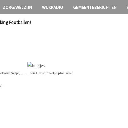
ZORG/WELZIJN
WIJKRADIO
GEMEENTEBERICHTEN
king Footballen!
HelvoirtNetje, ……..een HelvoirtNetje plaatsen?
n?