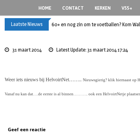
Skip
HOME
CONTACT
KERKEN
V55+
to
content
Laatste Nieuws
60+ en nog zin om te voetballen? Kom Wal
31 maart 2014
Latest Update: 31 maart 2014 17:24
Weer iets nieuws bij HelvoirtNet……..
Nieuwsgierig? klik hiernaast op 
Vanaf nu kan dat….de eerste is al binnen……….. ook een HelvoirtNetje plaatse
Geef een reactie