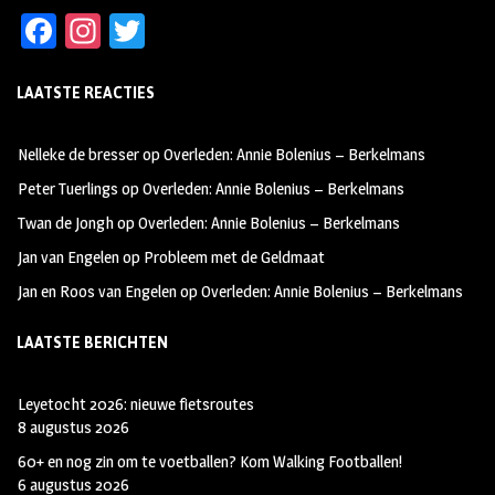
Fa
In
T
ce
st
wi
LAATSTE REACTIES
b
ag
tt
oo
ra
er
Nelleke de bresser
op
Overleden: Annie Bolenius – Berkelmans
k
m
Peter Tuerlings
op
Overleden: Annie Bolenius – Berkelmans
Twan de Jongh
op
Overleden: Annie Bolenius – Berkelmans
Jan van Engelen
op
Probleem met de Geldmaat
Jan en Roos van Engelen
op
Overleden: Annie Bolenius – Berkelmans
LAATSTE BERICHTEN
Leyetocht 2026: nieuwe fietsroutes
8 augustus 2026
60+ en nog zin om te voetballen? Kom Walking Footballen!
6 augustus 2026