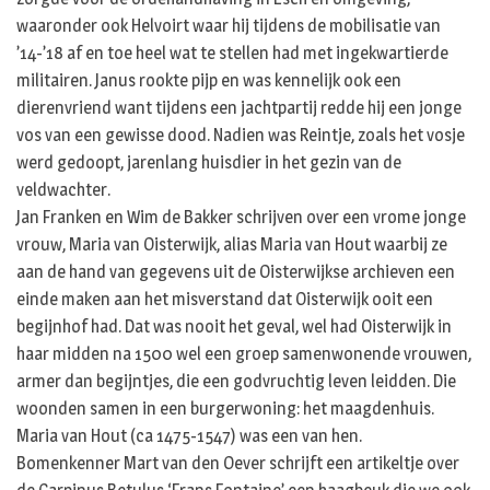
waaronder ook Helvoirt waar hij tijdens de mobilisatie van
’14-’18 af en toe heel wat te stellen had met ingekwartierde
militairen. Janus rookte pijp en was kennelijk ook een
dierenvriend want tijdens een jachtpartij redde hij een jonge
vos van een gewisse dood. Nadien was Reintje, zoals het vosje
werd gedoopt, jarenlang huisdier in het gezin van de
veldwachter.
Jan Franken en Wim de Bakker schrijven over een vrome jonge
vrouw, Maria van Oisterwijk, alias Maria van Hout waarbij ze
aan de hand van gegevens uit de Oisterwijkse archieven een
einde maken aan het misverstand dat Oisterwijk ooit een
begijnhof had. Dat was nooit het geval, wel had Oisterwijk in
haar midden na 1500 wel een groep samenwonende vrouwen,
armer dan begijntjes, die een godvruchtig leven leidden. Die
woonden samen in een burgerwoning: het maagdenhuis.
Maria van Hout (ca 1475-1547) was een van hen.
Bomenkenner Mart van den Oever schrijft een artikeltje over