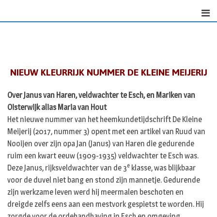
Skip
to
content
NIEUW KLEURRIJK NUMMER DE KLEINE MEIJERIJ
Over Janus van Haren, veldwachter te Esch, en Mariken van
Oisterwijk alias Maria van Hout
Het nieuwe nummer van het heemkundetijdschrift De Kleine
Meijerij (2017, nummer 3) opent met een artikel van Ruud van
Nooijen over zijn opa Jan (Janus) van Haren die gedurende
ruim een kwart eeuw (1909-1935) veldwachter te Esch was.
e
Deze Janus, rijksveldwachter van de 3
klasse, was blijkbaar
voor de duvel niet bang en stond zijn mannetje. Gedurende
zijn werkzame leven werd hij meermalen beschoten en
dreigde zelfs eens aan een mestvork gespietst te worden. Hij
zorgde voor de ordehandhaving in Esch en omgeving,