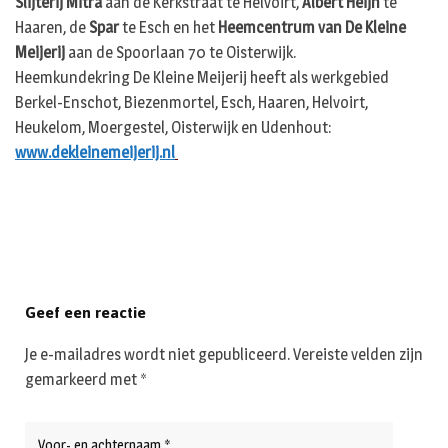
Slijterij Mitra
aan de Kerkstraat te Helvoirt,
Albert Heijn
te
Haaren, de
Spar
te Esch en het
Heemcentrum van De Kleine
Meijerij
aan de Spoorlaan 70 te Oisterwijk.
Heemkundekring De Kleine Meijerij heeft als werkgebied
Berkel-Enschot, Biezenmortel, Esch, Haaren, Helvoirt,
Heukelom, Moergestel, Oisterwijk en Udenhout:
www.dekleinemeijerij.nl
Geef een reactie
Je e-mailadres wordt niet gepubliceerd.
Vereiste velden zijn
gemarkeerd met
*