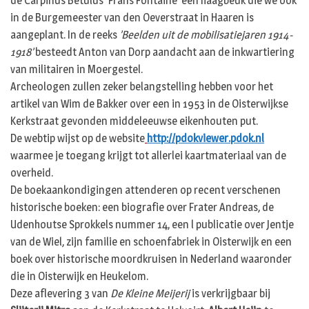
de Carpinus Betulus ‘Frans Fontaine’ een haagbeuk die we ook
in de Burgemeester van den Oeverstraat in Haaren is
aangeplant. In de reeks
’Beelden uit de mobilisatiejaren 1914-
1918’
besteedt Anton van Dorp aandacht aan de inkwartiering
van militairen in Moergestel.
Archeologen zullen zeker belangstelling hebben voor het
artikel van Wim de Bakker over een in 1953 in de Oisterwijkse
Kerkstraat gevonden middeleeuwse eikenhouten put.
De webtip wijst op de website
http://pdokviewer.pdok.nl
waarmee je toegang krijgt tot allerlei kaartmateriaal van de
overheid.
De boekaankondigingen attenderen op recent verschenen
historische boeken: een biografie over Frater Andreas, de
Udenhoutse Sprokkels nummer 14, een l publicatie over Jentje
van de Wiel, zijn familie en schoenfabriek in Oisterwijk en een
boek over historische moordkruisen in Nederland waaronder
die in Oisterwijk en Heukelom.
Deze aflevering 3 van
De Kleine Meijerij
is verkrijgbaar bij