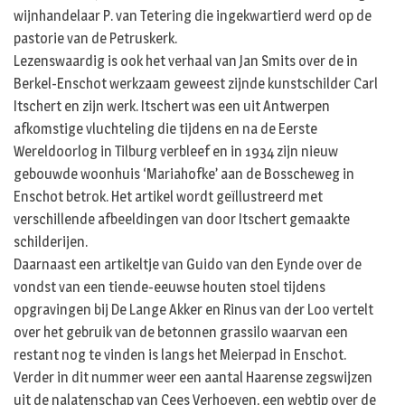
wijnhandelaar P. van Tetering die ingekwartierd werd op de
pastorie van de Petruskerk.
Lezenswaardig is ook het verhaal van Jan Smits over de in
Berkel-Enschot werkzaam geweest zijnde kunstschilder Carl
Itschert en zijn werk. Itschert was een uit Antwerpen
afkomstige vluchteling die tijdens en na de Eerste
Wereldoorlog in Tilburg verbleef en in 1934 zijn nieuw
gebouwde woonhuis ‘Mariahofke’ aan de Bosscheweg in
Enschot betrok. Het artikel wordt geïllustreerd met
verschillende afbeeldingen van door Itschert gemaakte
schilderijen.
Daarnaast een artikeltje van Guido van den Eynde over de
vondst van een tiende-eeuwse houten stoel tijdens
opgravingen bij De Lange Akker en Rinus van der Loo vertelt
over het gebruik van de betonnen grassilo waarvan een
restant nog te vinden is langs het Meierpad in Enschot.
Verder in dit nummer weer een aantal Haarense zegswijzen
uit de nalatenschap van Cees Verhoeven, een webtip over de