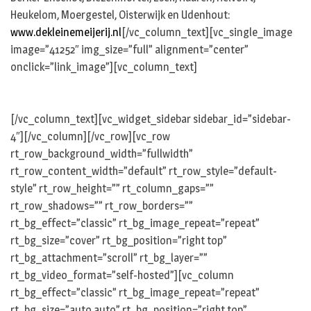
Heukelom, Moergestel, Oisterwijk en Udenhout:
www.dekleinemeijerij.nl
[/vc_column_text][vc_single_image
image=”41252″ img_size=”full” alignment=”center”
onclick=”link_image”][vc_column_text]
[/vc_column_text][vc_widget_sidebar sidebar_id=”sidebar-
4″][/vc_column][/vc_row][vc_row
rt_row_background_width=”fullwidth”
rt_row_content_width=”default” rt_row_style=”default-
style” rt_row_height=”” rt_column_gaps=””
rt_row_shadows=”” rt_row_borders=””
rt_bg_effect=”classic” rt_bg_image_repeat=”repeat”
rt_bg_size=”cover” rt_bg_position=”right top”
rt_bg_attachment=”scroll” rt_bg_layer=””
rt_bg_video_format=”self-hosted”][vc_column
rt_bg_effect=”classic” rt_bg_image_repeat=”repeat”
rt_bg_size=”auto auto” rt_bg_position=”right top”