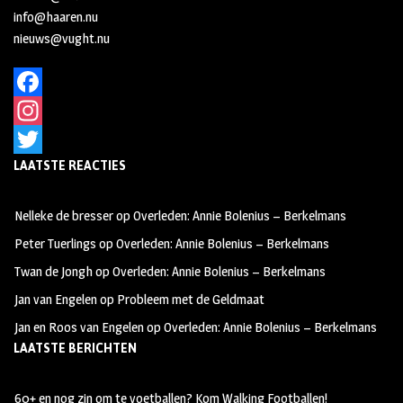
info@haaren.nu
nieuws@vught.nu
F
a
I
LAATSTE REACTIES
c
n
T
e
s
w
Nelleke de bresser
op
Overleden: Annie Bolenius – Berkelmans
b
t
i
Peter Tuerlings
op
Overleden: Annie Bolenius – Berkelmans
o
a
t
Twan de Jongh
op
Overleden: Annie Bolenius – Berkelmans
o
g
t
Jan van Engelen
op
Probleem met de Geldmaat
k
r
e
Jan en Roos van Engelen
op
Overleden: Annie Bolenius – Berkelmans
a
r
LAATSTE BERICHTEN
m
60+ en nog zin om te voetballen? Kom Walking Footballen!