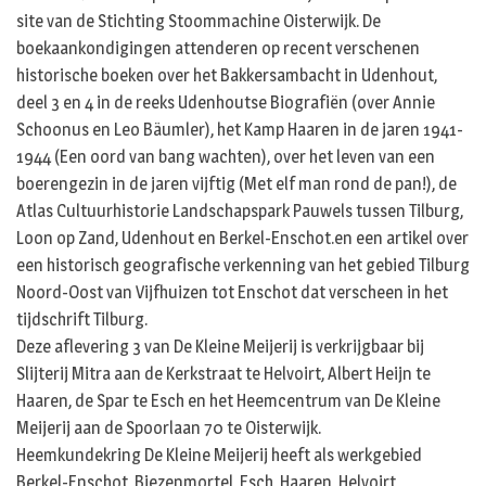
site van de Stichting Stoommachine Oisterwijk. De
boekaankondigingen attenderen op recent verschenen
historische boeken over het Bakkersambacht in Udenhout,
deel 3 en 4 in de reeks Udenhoutse Biografiën (over Annie
Schoonus en Leo Bäumler), het Kamp Haaren in de jaren 1941-
1944 (Een oord van bang wachten), over het leven van een
boerengezin in de jaren vijftig (Met elf man rond de pan!), de
Atlas Cultuurhistorie Landschapspark Pauwels tussen Tilburg,
Loon op Zand, Udenhout en Berkel-Enschot.en een artikel over
een historisch geografische verkenning van het gebied Tilburg
Noord-Oost van Vijfhuizen tot Enschot dat verscheen in het
tijdschrift Tilburg.
Deze aflevering 3 van De Kleine Meijerij is verkrijgbaar bij
Slijterij Mitra aan de Kerkstraat te Helvoirt, Albert Heijn te
Haaren, de Spar te Esch en het Heemcentrum van De Kleine
Meijerij aan de Spoorlaan 70 te Oisterwijk.
Heemkundekring De Kleine Meijerij heeft als werkgebied
Berkel-Enschot, Biezenmortel, Esch, Haaren, Helvoirt,