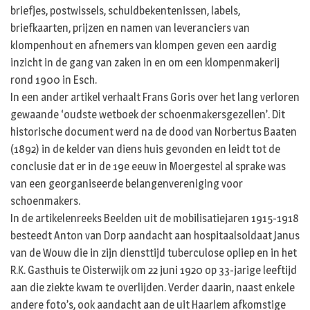
briefjes, postwissels, schuldbekentenissen, labels,
briefkaarten, prijzen en namen van leveranciers van
klompenhout en afnemers van klompen geven een aardig
inzicht in de gang van zaken in en om een klompenmakerij
rond 1900 in Esch.
In een ander artikel verhaalt Frans Goris over het lang verloren
gewaande ‘oudste wetboek der schoenmakersgezellen’. Dit
historische document werd na de dood van Norbertus Baaten
(1892) in de kelder van diens huis gevonden en leidt tot de
conclusie dat er in de 19e eeuw in Moergestel al sprake was
van een georganiseerde belangenvereniging voor
schoenmakers.
In de artikelenreeks Beelden uit de mobilisatiejaren 1915-1918
besteedt Anton van Dorp aandacht aan hospitaalsoldaat Janus
van de Wouw die in zijn diensttijd tuberculose opliep en in het
R.K. Gasthuis te Oisterwijk om 22 juni 1920 op 33-jarige leeftijd
aan die ziekte kwam te overlijden. Verder daarin, naast enkele
andere foto’s, ook aandacht aan de uit Haarlem afkomstige