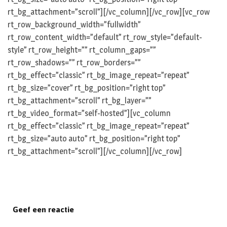
rt_bg_attachment=”scroll”][/vc_column][/vc_row][vc_row
rt_row_background_width=”fullwidth”
rt_row_content_width=”default” rt_row_style=”default-
style” rt_row_height=”” rt_column_gaps=””
rt_row_shadows=”” rt_row_borders=””
rt_bg_effect=”classic” rt_bg_image_repeat=”repeat”
rt_bg_size=”cover” rt_bg_position=”right top”
rt_bg_attachment=”scroll” rt_bg_layer=””
rt_bg_video_format=”self-hosted”][vc_column
rt_bg_effect=”classic” rt_bg_image_repeat=”repeat”
rt_bg_size=”auto auto” rt_bg_position=”right top”
rt_bg_attachment=”scroll”][/vc_column][/vc_row]
Geef een reactie