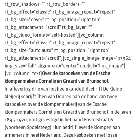
rt_row_shadows=”” rt_row_borders=””
rt_bg_effect=”classic” rt_bg_image_repeat=”repeat”
rt_bg_size=”cover” rt_bg_position=”right top”
rt_bg_attachment=”scroll” rt_bg_layer=””
rt_bg_video_format=”self-hosted”][vc_column
rt_bg_effect=”classic” rt_bg_image_repeat=”repeat”
rt_bg_size=”auto auto” rt_bg_position=”right top”
rt_bg_attachment=”scroll”][vc_single_image image=”33964″
img_size=”full” alignment=”center” onclick=”link_image”]
[vc_column_text]
Over de kasboeken van de Essche
klompenmakers Cornelis en Graard van Brunschot
In aflevering drie van het heemkundetijdschrift De Kleine
Meijerij schrijft Theo van Dooren aan de hand van twee
kasboeken over de klompenmakerij van de Essche
klompenmakers Cornelis en Graard van Brunschot in de jaren
1895-1920, ooit gevestigd in het pand Postelstraat 6
(voorheen Spoelsteeg). Hun bedrijf leverde klompen aan
afnemers in heel Nederland. Deze kasboeken met losse