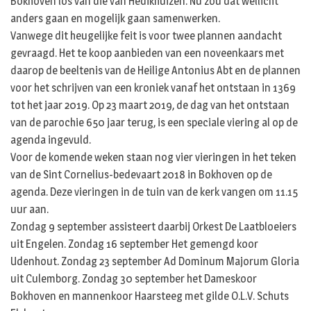
Bokhoven los van die van Hedikhuizen. Nu zou dat wellicht
anders gaan en mogelijk gaan samenwerken.
Vanwege dit heugelijke feit is voor twee plannen aandacht
gevraagd. Het te koop aanbieden van een noveenkaars met
daarop de beeltenis van de Heilige Antonius Abt en de plannen
voor het schrijven van een kroniek vanaf het ontstaan in 1369
tot het jaar 2019. Op 23 maart 2019, de dag van het ontstaan
van de parochie 650 jaar terug, is een speciale viering al op de
agenda ingevuld.
Voor de komende weken staan nog vier vieringen in het teken
van de Sint Cornelius-bedevaart 2018 in Bokhoven op de
agenda. Deze vieringen in de tuin van de kerk vangen om 11.15
uur aan.
Zondag 9 september assisteert daarbij Orkest De Laatbloeiers
uit Engelen. Zondag 16 september Het gemengd koor
Udenhout. Zondag 23 september Ad Dominum Majorum Gloria
uit Culemborg. Zondag 30 september het Dameskoor
Bokhoven en mannenkoor Haarsteeg met gilde O.L.V. Schuts