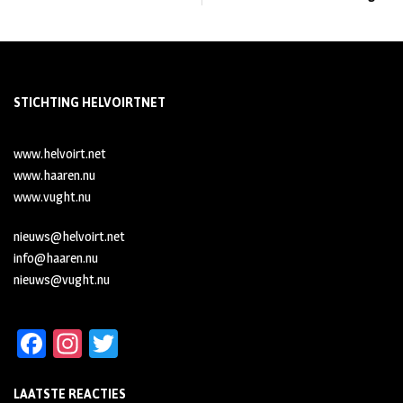
STICHTING HELVOIRTNET
www.helvoirt.net
www.haaren.nu
www.vught.nu
nieuws@helvoirt.net
info@haaren.nu
nieuws@vught.nu
Fa
In
T
ce
st
wi
LAATSTE REACTIES
b
ag
tt