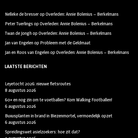
oo
ra
er
Nelleke de bresser
op
Overleden: Annie Bolenius – Berkelmans
k
m
Peter Tuerlings
op
Overleden: Annie Bolenius – Berkelmans
Twan de Jongh
op
Overleden: Annie Bolenius – Berkelmans
Jan van Engelen
op
Probleem met de Geldmaat
Jan en Roos van Engelen
op
Overleden: Annie Bolenius – Berkelmans
LAATSTE BERICHTEN
Leyetocht 2026: nieuwe fietsroutes
8 augustus 2026
60+ en nog zin om te voetballen? Kom Walking Footballen!
6 augustus 2026
Buxusplanten in brand in Biezenmortel, vermoedelijk opzet
6 augustus 2026
Spreidingswet asielzoekers: hoe zit dat?