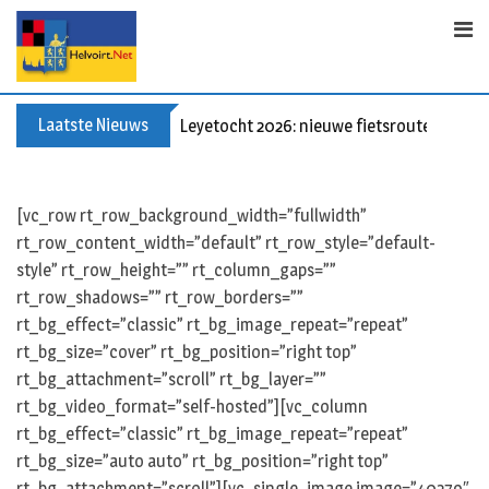
Skip
to
content
Laatste Nieuws
Leyetocht 2026: nieuwe fietsroutes
[vc_row rt_row_background_width=”fullwidth”
rt_row_content_width=”default” rt_row_style=”default-
style” rt_row_height=”” rt_column_gaps=””
rt_row_shadows=”” rt_row_borders=””
rt_bg_effect=”classic” rt_bg_image_repeat=”repeat”
rt_bg_size=”cover” rt_bg_position=”right top”
rt_bg_attachment=”scroll” rt_bg_layer=””
rt_bg_video_format=”self-hosted”][vc_column
rt_bg_effect=”classic” rt_bg_image_repeat=”repeat”
rt_bg_size=”auto auto” rt_bg_position=”right top”
rt_bg_attachment=”scroll”][vc_single_image image=”40279″