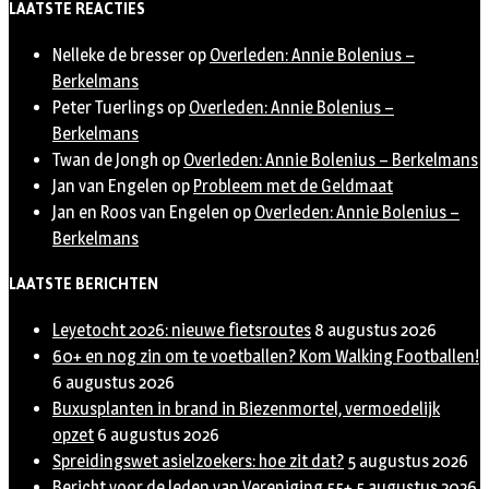
LAATSTE REACTIES
Nelleke de bresser
op
Overleden: Annie Bolenius –
Berkelmans
Peter Tuerlings
op
Overleden: Annie Bolenius –
Berkelmans
Twan de Jongh
op
Overleden: Annie Bolenius – Berkelmans
Jan van Engelen
op
Probleem met de Geldmaat
Jan en Roos van Engelen
op
Overleden: Annie Bolenius –
Berkelmans
LAATSTE BERICHTEN
Leyetocht 2026: nieuwe fietsroutes
8 augustus 2026
60+ en nog zin om te voetballen? Kom Walking Footballen!
6 augustus 2026
Buxusplanten in brand in Biezenmortel, vermoedelijk
opzet
6 augustus 2026
Spreidingswet asielzoekers: hoe zit dat?
5 augustus 2026
Bericht voor de leden van Vereniging 55+
5 augustus 2026