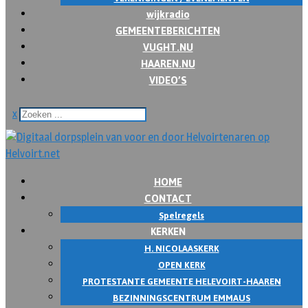
wijkradio
GEMEENTEBERICHTEN
VUGHT.NU
HAAREN.NU
VIDEO’S
x
HOME
CONTACT
Spelregels
KERKEN
H. NICOLAASKERK
OPEN KERK
PROTESTANTE GEMEENTE HELEVOIRT-HAAREN
BEZINNINGSCENTRUM EMMAUS