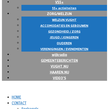
V55+
55+ activiteiten
ZORG/WELZIJN
WELZIJN VUGHT
ACCOMODATIES EN GEBOUWEN
GEZONDHEID / ZORG
JEUGD / JONGEREN
OUDEREN
VERENIGINGEN / EVENEMENTEN
wijkradio
GEMEENTEBERICHTEN
VUGHT.NU
HAAREN.NU
VIDEO’S
HOME
CONTACT
Spelregels