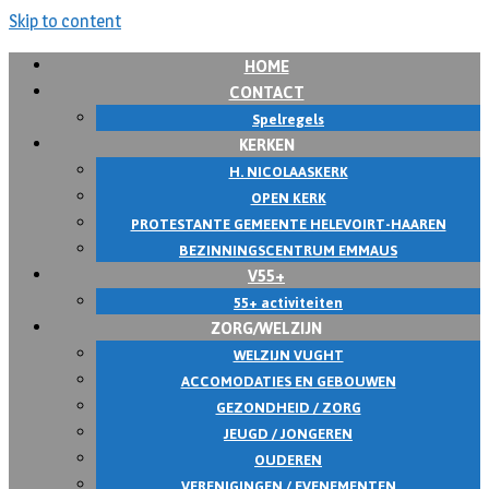
Skip to content
HOME
CONTACT
Spelregels
KERKEN
H. NICOLAASKERK
OPEN KERK
PROTESTANTE GEMEENTE HELEVOIRT-HAAREN
BEZINNINGSCENTRUM EMMAUS
V55+
55+ activiteiten
ZORG/WELZIJN
WELZIJN VUGHT
ACCOMODATIES EN GEBOUWEN
GEZONDHEID / ZORG
JEUGD / JONGEREN
OUDEREN
VERENIGINGEN / EVENEMENTEN