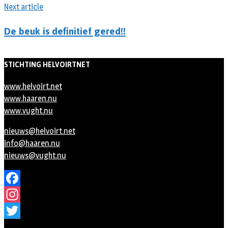
Next article
De beuk is definitief gered!!
STICHTING HELVOIRTNET
www.helvoirt.net
www.haaren.nu
www.vught.nu
nieuws@helvoirt.net
info@haaren.nu
nieuws@vught.nu
Facebook
Instagram
Twitter