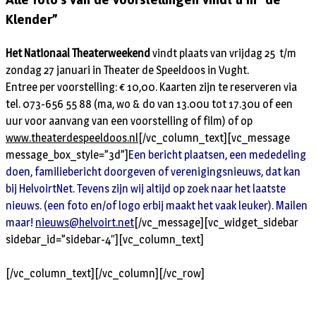
Klender”
Het Nationaal Theaterweekend
vindt plaats van vrijdag 25 t/m
zondag 27 januari in Theater de Speeldoos in Vught.
Entree per voorstelling: € 10,00. Kaarten zijn te reserveren via
tel. 073-656 55 88 (ma, wo & do van 13.00u tot 17.30u of een
uur voor aanvang van een voorstelling of film) of op
www.theaterdespeeldoos.nl
[/vc_column_text][vc_message
message_box_style=”3d”]
Een bericht plaatsen, een mededeling
doen, familiebericht doorgeven of verenigingsnieuws, dat kan
bij HelvoirtNet. Tevens zijn wij altijd op zoek naar het laatste
nieuws. (een foto en/of logo erbij maakt het vaak leuker). Mailen
maar!
nieuws@helvoirt.net
[/vc_message][vc_widget_sidebar
sidebar_id=”sidebar-4″][vc_column_text]
[/vc_column_text][/vc_column][/vc_row]