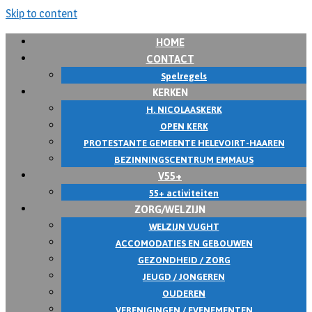
Skip to content
HOME
CONTACT
Spelregels
KERKEN
H. NICOLAASKERK
OPEN KERK
PROTESTANTE GEMEENTE HELEVOIRT-HAAREN
BEZINNINGSCENTRUM EMMAUS
V55+
55+ activiteiten
ZORG/WELZIJN
WELZIJN VUGHT
ACCOMODATIES EN GEBOUWEN
GEZONDHEID / ZORG
JEUGD / JONGEREN
OUDEREN
VERENIGINGEN / EVENEMENTEN