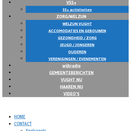
V55+
55+ activiteiten
ZORG/WELZIJN
WELZIJN VUGHT
ACCOMODATIES EN GEBOUWEN
GEZONDHEID / ZORG
JEUGD / JONGEREN
OUDEREN
VERENIGINGEN / EVENEMENTEN
wijkradio
GEMEENTEBERICHTEN
VUGHT.NU
HAAREN.NU
VIDEO’S
HOME
CONTACT
Spelregels