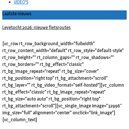
VIDEO’S
Laatste nieuws
Leyetocht 2026: nieuwe fietsroutes
[vc_row rt_row_background_width=”fullwidth”
rt_row_content_width=”default” rt_row_style=”default-style”
rt_row_height=”” rt_column_gaps=”” rt_row_shadows=””
rt_row_borders=”” rt_bg_effect=”classic”
rt_bg_image_repeat=”repeat” rt_bg_size=”cover”
rt_bg_position=”right top” rt_bg_attachment=”scroll”
rt_bg_layer=”” rt_bg_video_format=”self-hosted”][vc_column
rt_bg_effect=”classic” rt_bg_image_repeat=”repeat”
rt_bg_size=”auto auto” rt_bg_position=”right top”
rt_bg_attachment=”scroll”][vc_single_image image=”32996″
img_size=”full” alignment=”center” onclick=”link_image”]
[vc_column_text]