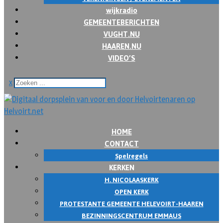
wijkradio
GEMEENTEBERICHTEN
VUGHT.NU
HAAREN.NU
VIDEO’S
x
HOME
CONTACT
Spelregels
KERKEN
H. NICOLAASKERK
OPEN KERK
PROTESTANTE GEMEENTE HELEVOIRT-HAAREN
BEZINNINGSCENTRUM EMMAUS