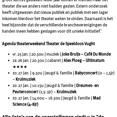
theater die we anders niet hadden gezien. Extern onderzoek
heeft uitgewezen dat nieuw publiek en publiek met een lager
inkomen hierdoor het theater weten te vinden. Daarnaast is het
heel bijzonder dat de verschillende brancheverenigingen de
handen ineen hebben geslagen voor dit unieke initiatief.’
Agenda theaterweekend Theater de Speeldoos Vught
vr. 25 jan. | 20.30u | muziek |
Joke Bruijs – Café Du Monde
za. 26 jan. | 20.30u | cabaret |
Alex Ploeg – Ultimatum
★★★★
zo. 27 jan. | 9.30u | jeugd & familie |
Babyconcert
(0 – 1,5jr)
–
Krulmuziek
zo. 27 jan. | 10.15u | jeugd & familie |
Dreumes- en
Peuterconcer
t (1,5-3jr) –
Krulmuziek
zo. 27 jan. | 14.00u – 16.30u | jeugd & familie |
Mad
Science (4-8jr)
Alle foto’s van de voorstellingen vindt u in “de