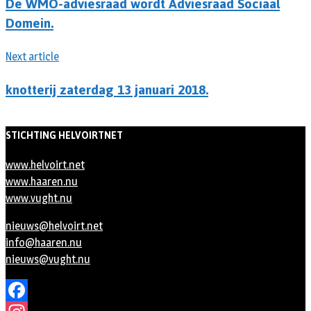
De WMO-adviesraad wordt Adviesraad Sociaal
Domein.
Next article
knotterij zaterdag 13 januari 2018.
STICHTING HELVOIRTNET
www.helvoirt.net
www.haaren.nu
www.vught.nu
nieuws@helvoirt.net
info@haaren.nu
nieuws@vught.nu