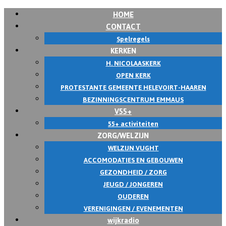
HOME
Skip
CONTACT
to
Spelregels
content
KERKEN
H. NICOLAASKERK
OPEN KERK
PROTESTANTE GEMEENTE HELEVOIRT-HAAREN
BEZINNINGSCENTRUM EMMAUS
V55+
55+ activiteiten
ZORG/WELZIJN
WELZIJN VUGHT
ACCOMODATIES EN GEBOUWEN
GEZONDHEID / ZORG
JEUGD / JONGEREN
OUDEREN
VERENIGINGEN / EVENEMENTEN
wijkradio