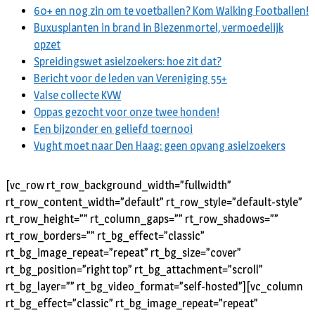
60+ en nog zin om te voetballen? Kom Walking Footballen!
Buxusplanten in brand in Biezenmortel, vermoedelijk
opzet
Spreidingswet asielzoekers: hoe zit dat?
Bericht voor de leden van Vereniging 55+
Valse collecte KVW
Oppas gezocht voor onze twee honden!
Een bijzonder en geliefd toernooi
Vught moet naar Den Haag: geen opvang asielzoekers
[vc_row rt_row_background_width=”fullwidth”
rt_row_content_width=”default” rt_row_style=”default-style”
rt_row_height=”” rt_column_gaps=”” rt_row_shadows=””
rt_row_borders=”” rt_bg_effect=”classic”
rt_bg_image_repeat=”repeat” rt_bg_size=”cover”
rt_bg_position=”right top” rt_bg_attachment=”scroll”
rt_bg_layer=”” rt_bg_video_format=”self-hosted”][vc_column
rt_bg_effect=”classic” rt_bg_image_repeat=”repeat”