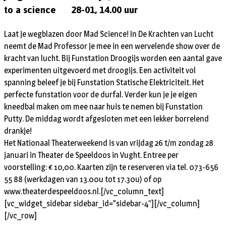
to a science 28-01, 14.00 uur
Laat je wegblazen door Mad Science! In De Krachten van Lucht
neemt de Mad Professor je mee in een wervelende show over de
kracht van lucht. Bij Funstation Droogijs worden een aantal gave
experimenten uitgevoerd met droogijs. Een activiteit vol
spanning beleef je bij Funstation Statische Elektriciteit. Het
perfecte funstation voor de durfal. Verder kun je je eigen
kneedbal maken om mee naar huis te nemen bij Funstation
Putty. De middag wordt afgesloten met een lekker borrelend
drankje!
Het Nationaal Theaterweekend is van vrijdag 26 t/m zondag 28
januari in Theater de Speeldoos in Vught. Entree per
voorstelling: € 10,00. Kaarten zijn te reserveren via tel. 073-656
55 88 (werkdagen van 13.00u tot 17.30u) of op
www.theaterdespeeldoos.nl.[/vc_column_text]
[vc_widget_sidebar sidebar_id=”sidebar-4″][/vc_column]
[/vc_row]