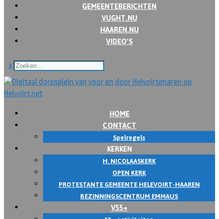
GEMEENTEBERICHTEN
VUGHT.NU
HAAREN.NU
VIDEO’S
x
HOME
CONTACT
Spelregels
KERKEN
H. NICOLAASKERK
OPEN KERK
PROTESTANTE GEMEENTE HELEVOIRT-HAAREN
BEZINNINGSCENTRUM EMMAUS
V55+