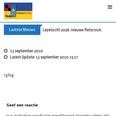
Skip
to
content
Laatste Nieuws
Leyetocht 2026: nieuwe fietsroutes
13 september 2010
Latest Update: 13 september 2010 15:17
rgfeg
Geef een reactie
Je e-mailadres wordt niet gepubliceerd.
Vereiste velden zijn