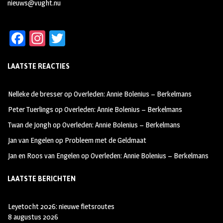
nieuws@vught.nu
Fa
In
T
ce
st
wi
LAATSTE REACTIES
b
ag
tt
oo
ra
er
Nelleke de bresser
op
Overleden: Annie Bolenius – Berkelmans
k
m
Peter Tuerlings
op
Overleden: Annie Bolenius – Berkelmans
Twan de Jongh
op
Overleden: Annie Bolenius – Berkelmans
Jan van Engelen
op
Probleem met de Geldmaat
Jan en Roos van Engelen
op
Overleden: Annie Bolenius – Berkelmans
LAATSTE BERICHTEN
Leyetocht 2026: nieuwe fietsroutes
8 augustus 2026